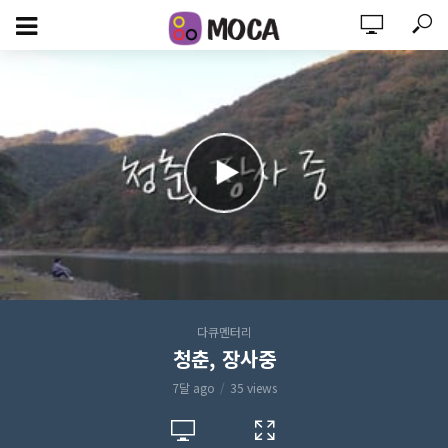
다큐멘터리
청춘, 장사중
7달 ago
35 views