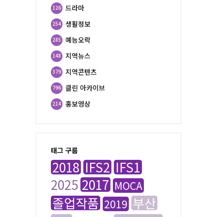
드라마
126
생활정보
254
예능오락
285
지역뉴스
148
지역콘텐츠
379
클린 아카이브
796
홍보영상
214
태그 구름
2018
IFS2
IFS1
2025
2017
MOCA
졸업작품
부산
2019