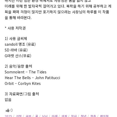
하지만 이런 힘든 환경 속에서도 사장님은 꿈을 잃지 않고
미래를 위해 한 발자국씩 걸어가고 있다. 복학을 하기 위해 공부하고 계
획을 짜며 걱정이 많지만 포기하지 않으려는 사장님의 하루를 이 작품
을 통해 바라본다.
* 사용 저작권
1) 사용 글씨체
sandoll 명조 (유료)
SD 라바 (유료)
G마켓 산스(무료)
2) 음악/음향 출처
Somnolent – The Tides
Hear The Bells – John Patitucci
Orbit – Corbyn Kites
3) 자료화면/그림 출처
없음
0
2025
걱정
공부
꿈
낚시
미래
생계
장사
청년
청춘
편의점