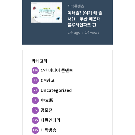
지역콘텐츠
여왜줄? (여기 왜 줄
서?) – 부산 해운대
블루라인파크 편
2주 ago
14 views
카테고리
1인 미디어 콘텐츠
136
CM광고
81
Uncategorized
77
中文版
2
공모전
65
다큐멘터리
375
대학방송
145