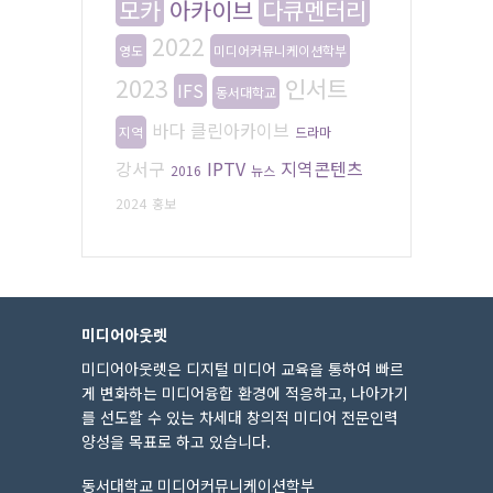
모카
아카이브
다큐멘터리
2022
영도
미디어커뮤니케이션학부
2023
인서트
IFS
동서대학교
바다
클린아카이브
지역
드라마
강서구
IPTV
지역콘텐츠
2016
뉴스
2024
홍보
미디어아웃렛
미디어아웃렛은 디지털 미디어 교육을 통하여 빠르
게 변화하는 미디어융합 환경에 적응하고, 나아가기
를 선도할 수 있는 차세대 창의적 미디어 전문인력
양성을 목표로 하고 있습니다.
동서대학교 미디어커뮤니케이션학부