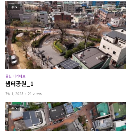
비디오
클린 아카이브
샘터공원_1
7월 1, 2025
21 views
비디오