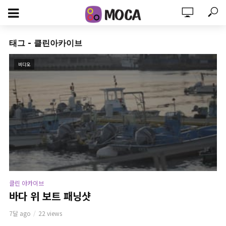
태그 - 클린아카이브
비디오
클린 아카이브
바다 위 보트 패닝샷
7달 ago
22 views