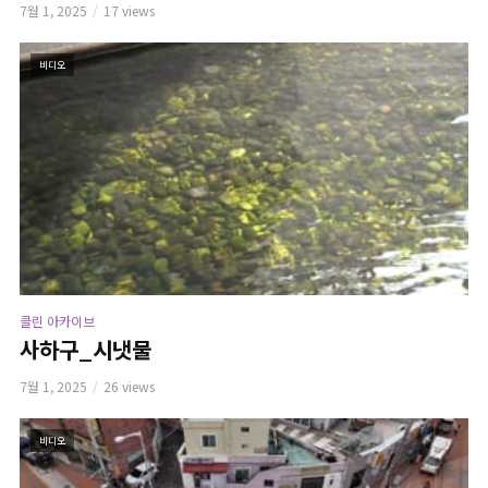
7월 1, 2025
17 views
비디오
클린 아카이브
사하구_시냇물
7월 1, 2025
26 views
비디오