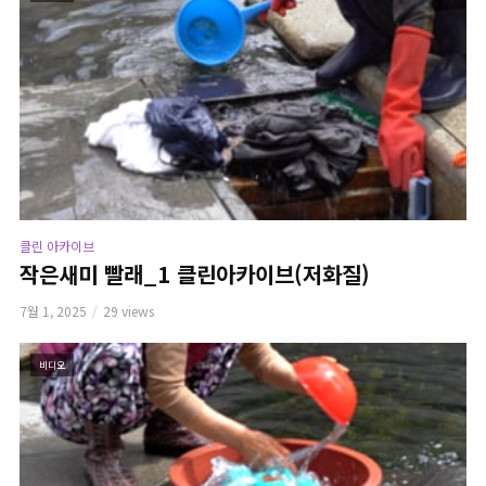
클린 아카이브
작은새미 빨래_1 클린아카이브(저화질)
7월 1, 2025
29 views
비디오