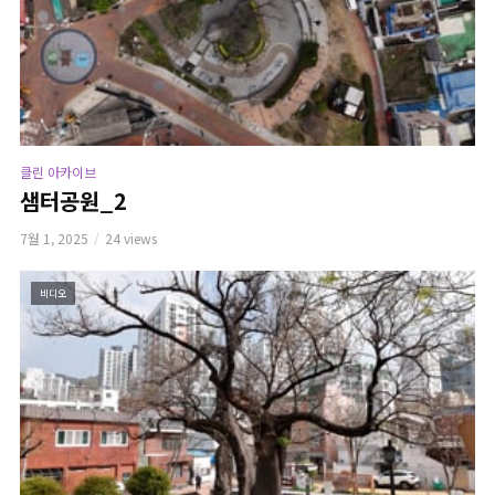
클린 아카이브
샘터공원_2
7월 1, 2025
24 views
비디오