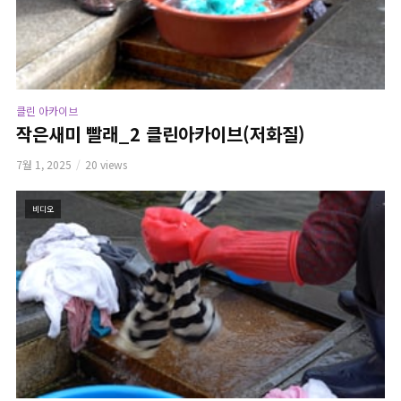
클린 아카이브
작은새미 빨래_2 클린아카이브(저화질)
7월 1, 2025
20 views
비디오