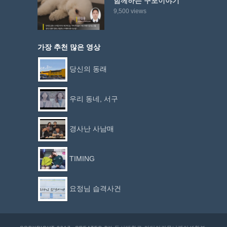
함께하는 구포이야기
9,500 views
가장 추천 많은 영상
당신의 동래
우리 동네, 서구
경사난 사남매
TIMING
요정님 습격사건