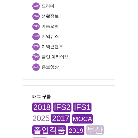
드라마
126
생활정보
254
예능오락
285
지역뉴스
148
지역콘텐츠
379
클린 아카이브
796
홍보영상
214
태그 구름
2018
IFS2
IFS1
2025
2017
MOCA
졸업작품
부산
2019