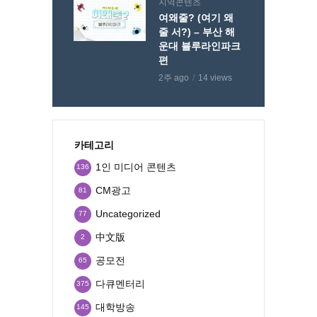
지역콘텐츠
여왜줄? (여기 왜
줄 서?) – 부산 해
운대 블루라인파크
편
2주 ago
14 views
카테고리
1인 미디어 콘텐츠
136
CM광고
81
Uncategorized
77
中文版
2
공모전
65
다큐멘터리
375
대학방송
145