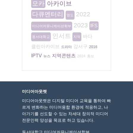
모카
아카이브
다큐멘터리
2022
영도
2023
IFS
미디어커뮤니케이션학부
인서트
바다
동서대학교
지역
클린아카이브
강서구
드라마
2016
IPTV
지역콘텐츠
뉴스
2024
홍보
미디어아웃렛
미디어아웃렛은 디지털 미디어 교육을 통하여 빠
르게 변화하는 미디어융합 환경에 적응하고, 나
아가기를 선도할 수 있는 차세대 창의적 미디어
전문인력 양성을 목표로 하고 있습니다.
동서대학교 미디어커뮤니케이션학부