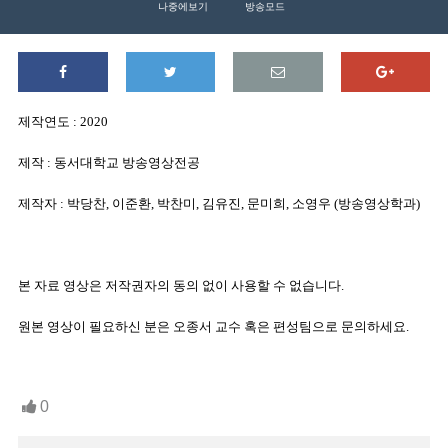
나중에보기
방송모드
제작연도
: 2020
제작
:
동서대학교 방송영상전공
제작자
:
박당찬
,
이준환
,
박찬미
,
김유진
,
문미희
,
소영우
(
방송영상학과
)
본 자료 영상은 저작권자의 동의 없이 사용할 수 없습니다
.
원본 영상이 필요하신 분은 오종서 교수 혹은 편성팀으로 문의하세요
.
0