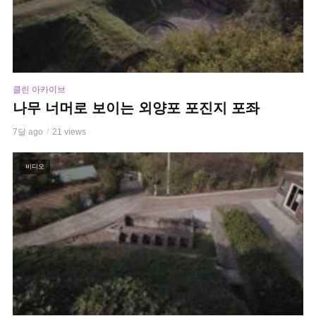
클린 아카이브
나무 너머로 보이는 외양포 포진지 포좌
7달 ago
21 views
비디오