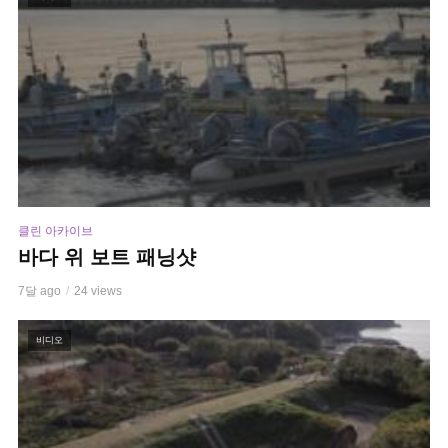
클린 아카이브
바다 위 보트 패닝샷
7달 ago
24 views
비디오