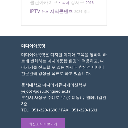
클린아카이브
강서구
드라마
2016
IPTV
지역콘텐츠
뉴스
2024
홍보
미디어아웃렛
미디어아웃렛은 디지털 미디어 교육을 통하여 빠
르게 변화하는 미디어융합 환경에 적응하고, 나
아가기를 선도할 수 있는 차세대 창의적 미디어
전문인력 양성을 목표로 하고 있습니다.
동서대학교 미디어커뮤니케이션학부
yejoo@gdsu.dongseo.ac.kr
부산시 사상구 주례로 47 (주례동) 뉴밀레니엄관
3층
TEL : 051-320-1690 / FAX : 051-320-1691
최신소식 바로가기