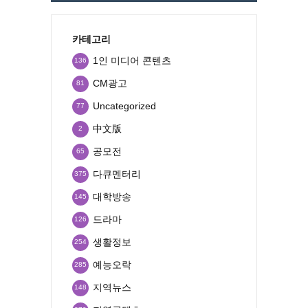
카테고리
1인 미디어 콘텐츠
136
CM광고
81
Uncategorized
77
中文版
2
공모전
65
다큐멘터리
375
대학방송
145
드라마
126
생활정보
254
예능오락
285
지역뉴스
148