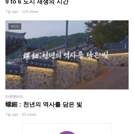
9 to 6 도시 재생의 시간
7달 ago
119 views
비디오
다큐멘터리
螺鈿 : 천년의 역사를 담은 빛
7달 ago
63 views