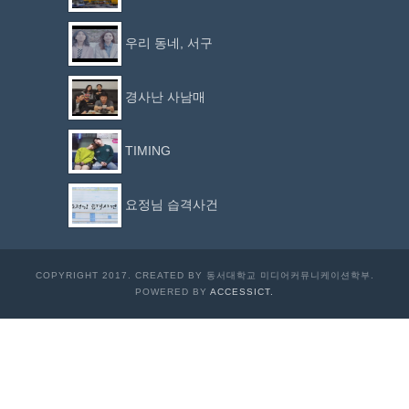
우리 동네, 서구
경사난 사남매
TIMING
요정님 습격사건
COPYRIGHT 2017. CREATED BY 동서대학교 미디어커뮤니케이션학부.
POWERED BY
ACCESSICT.