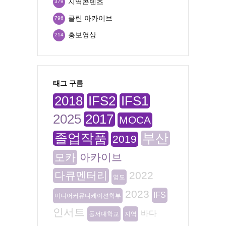
지역콘텐츠
379
클린 아카이브
796
홍보영상
214
태그 구름
2018
IFS2
IFS1
2025
2017
MOCA
졸업작품
부산
2019
모카
아카이브
다큐멘터리
2022
영도
2023
IFS
미디어커뮤니케이션학부
인서트
바다
동서대학교
지역