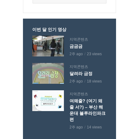
이번 달 인기 영상
지역콘텐츠
금금금
2주 ago
23 views
지역콘텐츠
달려라 금정
2주 ago
18 views
지역콘텐츠
여왜줄? (여기 왜
줄 서?) – 부산 해
운대 블루라인파크
편
2주 ago
14 views