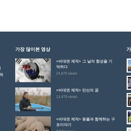
가장 많이본 영상
가
<비대면 제작> 그 날의 함성을 기
억하다
선
24,876 views
 목
<비대면 제작> 만선의 꿈
13,479 views
<비대면 제작> 동물과 함께하는 구
포이야기