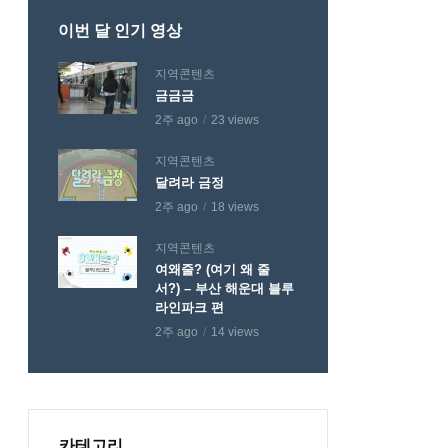
이번 달 인기 영상
지역콘텐츠
금금금
2주 ago
23 views
지역콘텐츠
달려라 금정
2주 ago
18 views
지역콘텐츠
여왜줄? (여기 왜 줄
서?) – 부산 해운대 블루
라인파크 편
2주 ago
14 views
카테고리