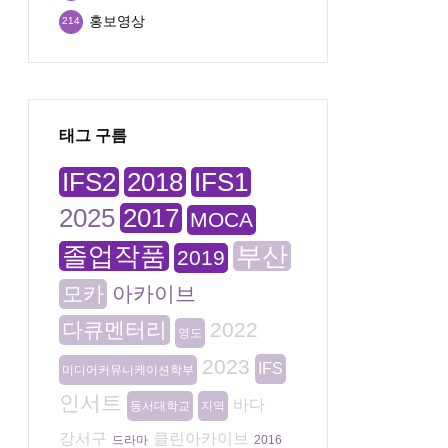
홍보영상
214
태그 구름
IFS2
2018
IFS1
2025
2017
MOCA
졸업작품
부산
2019
모카
아카이브
다큐멘터리
2022
영도
2023
IFS
미디어커뮤니케이션학부
인서트
바다
동서대학교
지역
강서구
클린아카이브
드라마
2016