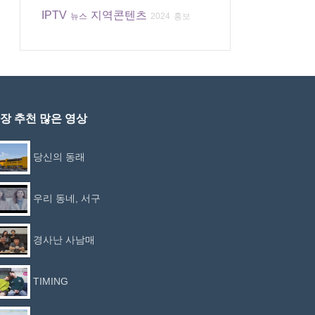
IPTV
지역콘텐츠
뉴스
2024
홍보
장 추천 많은 영상
당신의 동래
우리 동네, 서구
경사난 사남매
TIMING