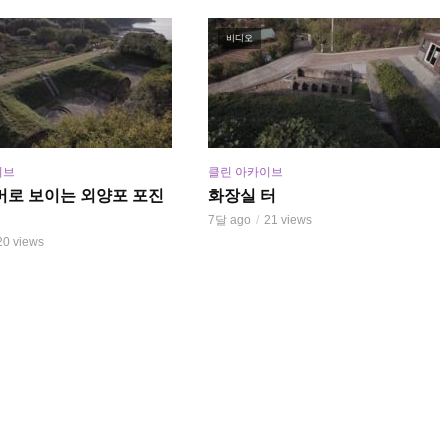
비디오
이브
클린 아카이브
머로 보이는 외양포 포진
화장실 터
7달 ago
21 views
20 views