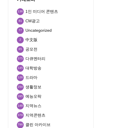
1인 미디어 콘텐츠
136
CM광고
81
Uncategorized
77
中文版
2
공모전
65
다큐멘터리
375
대학방송
145
드라마
126
생활정보
254
예능오락
285
지역뉴스
148
지역콘텐츠
379
클린 아카이브
796