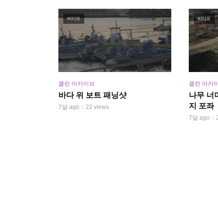
비디오
비디오
클린 아카이브
클린 아카
바다 위 보트 패닝샷
나무 너
지 포좌
7달 ago
22 views
7달 ago