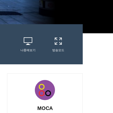
나중에보기
방송모드
MOCA