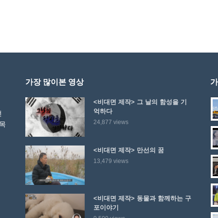
가장 많이본 영상
가
<비대면 제작> 그 날의 함성을 기
억하다
선
24,877 views
 목
<비대면 제작> 만선의 꿈
13,479 views
<비대면 제작> 동물과 함께하는 구
포이야기