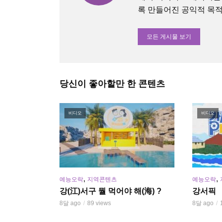
록 만들어진 공익적 목적의 O
모든 게시물 보기
당신이 좋아할만 한 콘텐츠
비디오
비디오
,
,
예능오락
지역콘텐츠
예능오락
강(江)서구 뭘 먹어야 해(海) ?
강서픽
8달 ago
89 views
8달 ago