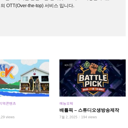
TT(Over-the-top) 서비스 입니다.
비디오
지역콘텐츠
예능오락
배틀픽 – 스튜디오생방송제작
129 views
7월 2, 2025
194 views