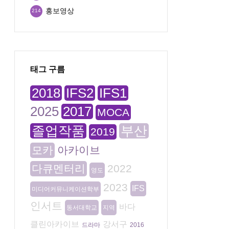
홍보영상
214
태그 구름
2018
IFS2
IFS1
2025
2017
MOCA
졸업작품
부산
2019
모카
아카이브
다큐멘터리
2022
영도
2023
IFS
미디어커뮤니케이션학부
인서트
바다
동서대학교
지역
클린아카이브
강서구
드라마
2016