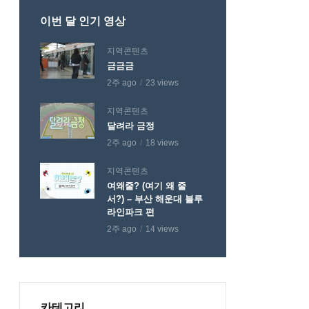
이번 달 인기 영상
지역콘텐츠
금금금
2주 ago
23 views
지역콘텐츠
달려라 금정
2주 ago
18 views
지역콘텐츠
여왜줄? (여기 왜 줄
서?) – 부산 해운대 블루
라인파크 편
2주 ago
14 views
카테고리