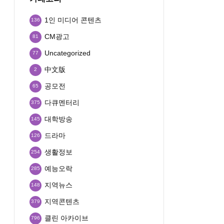
1인 미디어 콘텐츠
136
CM광고
81
Uncategorized
77
中文版
2
공모전
65
다큐멘터리
375
대학방송
145
드라마
126
생활정보
254
예능오락
285
지역뉴스
148
지역콘텐츠
379
클린 아카이브
796