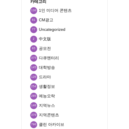
카테고리
1인 미디어 콘텐츠
136
CM광고
81
Uncategorized
77
中文版
2
공모전
65
다큐멘터리
375
대학방송
145
드라마
126
생활정보
254
예능오락
285
지역뉴스
148
지역콘텐츠
379
클린 아카이브
796