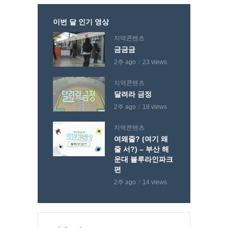
이번 달 인기 영상
지역콘텐츠
금금금
2주 ago
23 views
지역콘텐츠
달려라 금정
2주 ago
18 views
지역콘텐츠
여왜줄? (여기 왜
줄 서?) – 부산 해
운대 블루라인파크
편
2주 ago
14 views