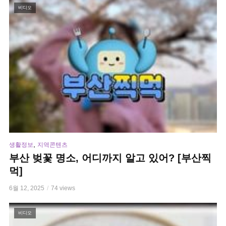
비디오
,
생활정보
지역콘텐츠
부산 벚꽃 명소, 어디까지 알고 있어? [부산찍
먹]
6월 12, 2025
74 views
비디오