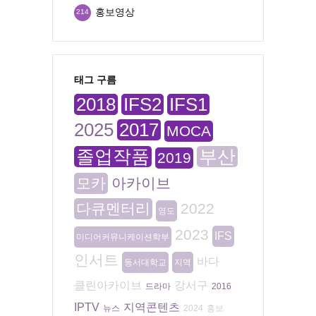
홍보영상
214
태그 구름
2018
IFS2
IFS1
2025
2017
MOCA
졸업작품
부산
2019
모카
아카이브
다큐멘터리
2022
영도
2023
IFS
미디어커뮤니케이션학부
인서트
바다
동서대학교
지역
클린아카이브
강서구
드라마
2016
IPTV
지역콘텐츠
뉴스
2024
홍보