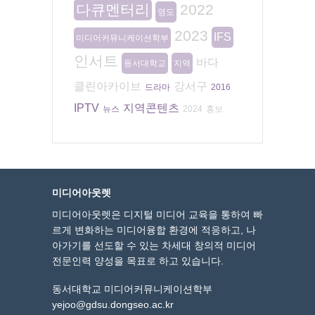
다큐멘터리
2022
영도
2023
IFS
미디어커뮤니케이션학부
인서트
바다
동서대학교
지역
클린아카이브
강서구
드라마
2016
IPTV
지역콘텐츠
뉴스
2024
홍보
미디어아웃렛
미디어아웃렛은 디지털 미디어 교육을 통하여 빠
르게 변화하는 미디어융합 환경에 적응하고, 나
아가기를 선도할 수 있는 차세대 창의적 미디어
전문인력 양성을 목표로 하고 있습니다.
동서대학교 미디어커뮤니케이션학부
yejoo@gdsu.dongseo.ac.kr