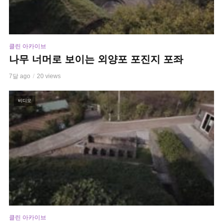
클린 아카이브
나무 너머로 보이는 외양포 포진지 포좌
7달 ago
20 views
비디오
클린 아카이브