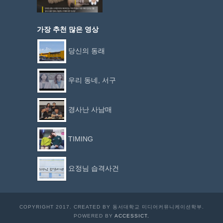
가장 추천 많은 영상
당신의 동래
우리 동네, 서구
경사난 사남매
TIMING
요정님 습격사건
COPYRIGHT 2017. CREATED BY 동서대학교 미디어커뮤니케이션학부.
POWERED BY
ACCESSICT.