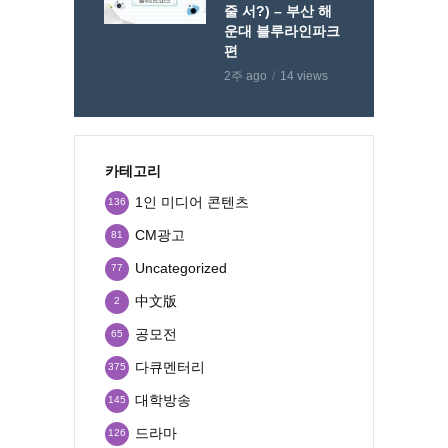
줄 서?) – 부산 해
운대 블루라인파크
편
2주 ago
14 views
카테고리
1인 미디어 콘텐츠
136
CM광고
81
Uncategorized
77
中文版
2
공모전
65
다큐멘터리
375
대학방송
145
드라마
126