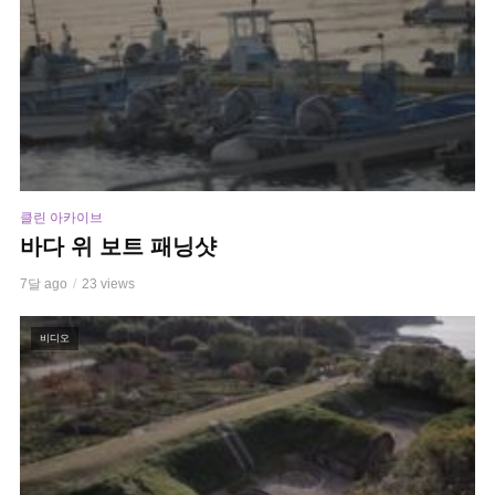
클린 아카이브
바다 위 보트 패닝샷
7달 ago
23 views
비디오