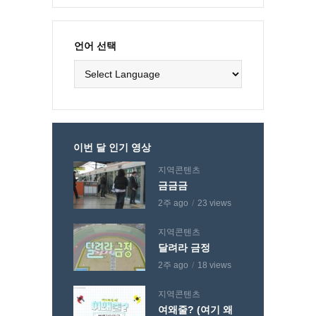
언어 선택
이번 달 인기 영상
지역콘텐츠
금금금
2주 ago
23 views
지역콘텐츠
달려라 금정
2주 ago
18 views
지역콘텐츠
여왜줄? (여기 왜