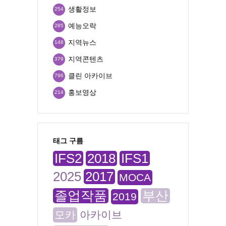
생활정보
254
예능오락
285
지역뉴스
148
지역콘텐츠
379
클린 아카이브
796
홍보영상
214
태그 구름
IFS2
2018
IFS1
2025
2017
MOCA
졸업작품
부산
2019
모카
아카이브