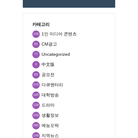
카테고리
1인 미디어 콘텐츠
136
CM광고
81
Uncategorized
77
中文版
2
공모전
65
다큐멘터리
375
대학방송
145
드라마
126
생활정보
254
예능오락
285
지역뉴스
148