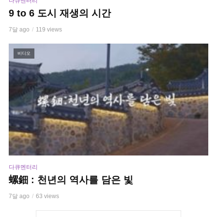
다큐멘터리
9 to 6 도시 재생의 시간
7달 ago
119 views
비디오
다큐멘터리
螺鈿 : 천년의 역사를 담은 빛
7달 ago
63 views