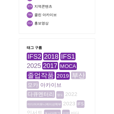
지역콘텐츠
379
클린 아카이브
796
홍보영상
214
태그 구름
IFS2
2018
IFS1
2025
2017
MOCA
졸업작품
부산
2019
모카
아카이브
다큐멘터리
2022
영도
2023
IFS
미디어커뮤니케이션학부
인서트
바다
동서대학교
지역