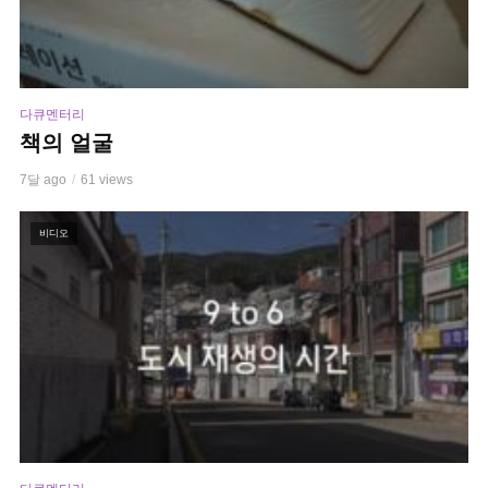
다큐멘터리
책의 얼굴
7달 ago
61 views
비디오