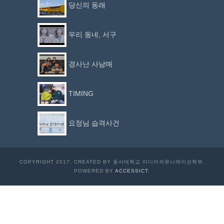
당신의 동래
우리 동네, 서구
경사난 사남매
TIMING
요정님 습격사건
COPYRIGHT 2017. CREATED BY 동서대학교 미디어커뮤니케이션학부.
POWERED BY
ACCESSICT.