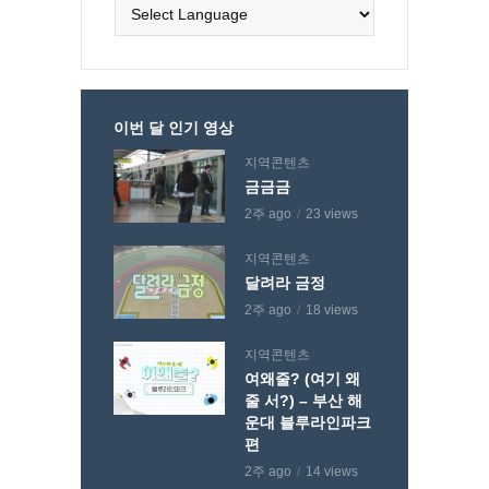
이번 달 인기 영상
지역콘텐츠
금금금
2주 ago
23 views
지역콘텐츠
달려라 금정
2주 ago
18 views
지역콘텐츠
여왜줄? (여기 왜
줄 서?) – 부산 해
운대 블루라인파크
편
2주 ago
14 views