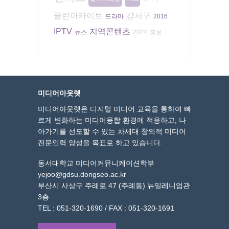
클린아카이브
강서구
드라마
2016
IPTV
지역콘텐츠
뉴스
2024
홍보
미디어아웃렛
미디어아웃렛은 디지털 미디어 교육을 통하여 빠
르게 변화하는 미디어융합 환경에 적응하고, 나
아가기를 선도할 수 있는 차세대 창의적 미디어
전문인력 양성을 목표로 하고 있습니다.
동서대학교 미디어커뮤니케이션학부
yejoo@gdsu.dongseo.ac.kr
부산시 사상구 주례로 47 (주례동) 뉴밀레니엄관
3층
TEL : 051-320-1690 / FAX : 051-320-1691