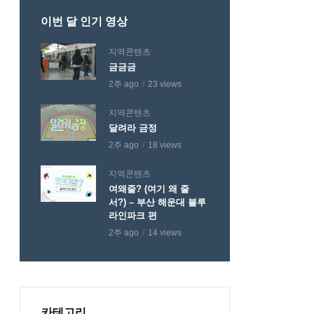
이번 달 인기 영상
지역콘텐츠
금금금
2주 ago
23 views
지역콘텐츠
달려라 금정
2주 ago
18 views
지역콘텐츠
여왜줄? (여기 왜 줄
서?) – 부산 해운대 블루
라인파크 편
2주 ago
14 views
카테고리