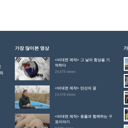
가장 많이본 영상
가
<비대면 제작> 그 날의 함성을 기
억하다
선
24,875 views
 목
<비대면 제작> 만선의 꿈
13,478 views
<비대면 제작> 동물과 함께하는 구
포이야기