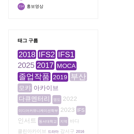
홍보영상
214
태그 구름
2018
IFS2
IFS1
2025
2017
MOCA
졸업작품
부산
2019
모카
아카이브
다큐멘터리
2022
영도
2023
IFS
미디어커뮤니케이션학부
인서트
바다
동서대학교
지역
클린아카이브
강서구
드라마
2016