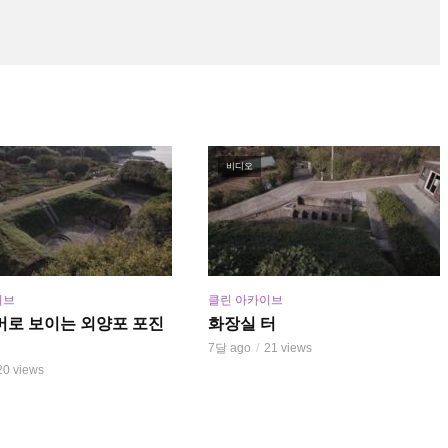
비디오
이브
클린 아카이브
머로 보이는 외양포 포진
화장실 터
7달 ago
21 views
20 views