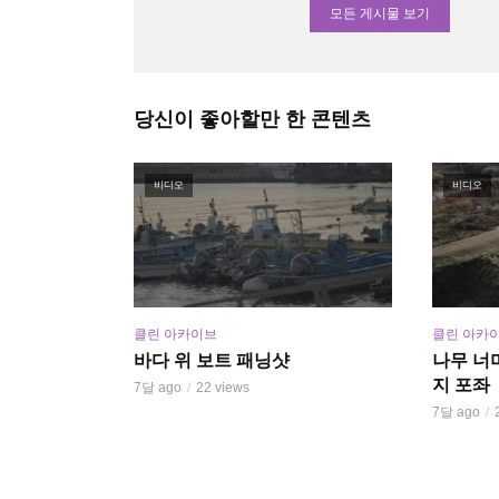
모든 게시물 보기
당신이 좋아할만 한 콘텐츠
비디오
비디오
클린 아카이브
클린 아카
바다 위 보트 패닝샷
나무 너
지 포좌
7달 ago
22 views
7달 ago