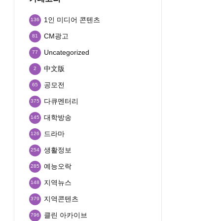
1인 미디어 콘텐츠
136
CM광고
81
Uncategorized
77
中文版
2
공모전
65
다큐멘터리
375
대학방송
145
드라마
126
생활정보
254
예능오락
285
지역뉴스
148
지역콘텐츠
379
클린 아카이브
796