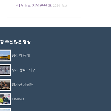
IPTV
지역콘텐츠
뉴스
2024
홍보
장 추천 많은 영상
당신의 동래
우리 동네, 서구
경사난 사남매
TIMING