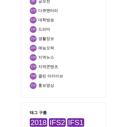
공모전
65
다큐멘터리
375
대학방송
145
드라마
126
생활정보
254
예능오락
285
지역뉴스
148
지역콘텐츠
379
클린 아카이브
796
홍보영상
214
태그 구름
2018
IFS2
IFS1