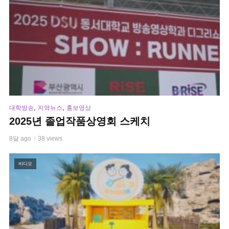
,
,
대학방송
지역뉴스
홍보영상
2025년 졸업작품상영회 스케치
8달 ago
38 views
비디오