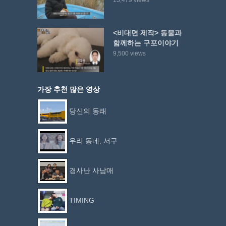
13,479 views
<비대면 제작> 동물과
함께하는 구포이야기
9,500 views
가장 추천 많은 영상
당신의 동래
우리 동네, 서구
경사난 사남매
TIMING