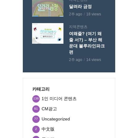
달려라 금정
2주 ago
18 views
지역콘텐츠
여왜줄? (여기 왜
줄 서?) – 부산 해
운대 블루라인파크
편
2주 ago
14 views
카테고리
1인 미디어 콘텐츠
136
CM광고
81
Uncategorized
77
中文版
2