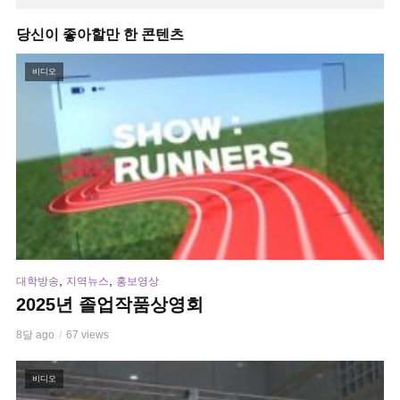
당신이 좋아할만 한 콘텐츠
비디오
,
,
대학방송
지역뉴스
홍보영상
2025년 졸업작품상영회
8달 ago
67 views
비디오