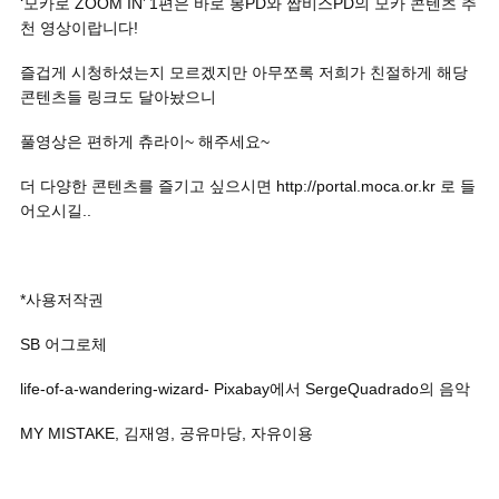
‘모카로 ZOOM IN’ 1편은 바로 봉PD와 짭비스PD의 모카 콘텐츠 추
천 영상이랍니다!
즐겁게 시청하셨는지 모르겠지만 아무쪼록 저희가 친절하게 해당
콘텐츠들 링크도 달아놨으니
풀영상은 편하게 츄라이~ 해주세요~
더 다양한 콘텐츠를 즐기고 싶으시면 http://portal.moca.or.kr 로 들
어오시길..
*사용저작권
SB 어그로체
life-of-a-wandering-wizard- Pixabay에서 SergeQuadrado의 음악
MY MISTAKE, 김재영, 공유마당, 자유이용