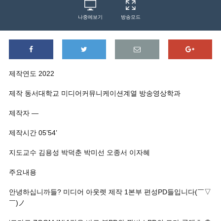
나중에보기
방송모드
제작연도 2022
제작 동서대학교 미디어커뮤니케이션계열 방송영상학과
제작자 —
제작시간 05’54’
지도교수 김용성 박덕춘 박미선 오종서 이자혜
주요내용
안녕하십니까들? 미디어 아웃렛 제작 1본부 편성PD들입니다(￣▽
￣)ノ