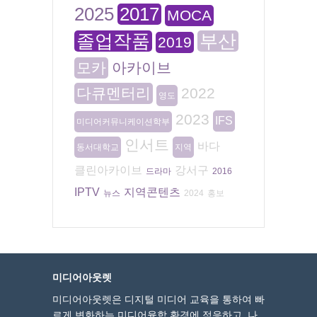
2025
2017
MOCA
졸업작품
부산
2019
모카
아카이브
다큐멘터리
2022
영도
2023
IFS
미디어커뮤니케이션학부
인서트
바다
동서대학교
지역
클린아카이브
강서구
드라마
2016
IPTV
지역콘텐츠
뉴스
2024
홍보
미디어아웃렛
미디어아웃렛은 디지털 미디어 교육을 통하여 빠
르게 변화하는 미디어융합 환경에 적응하고, 나