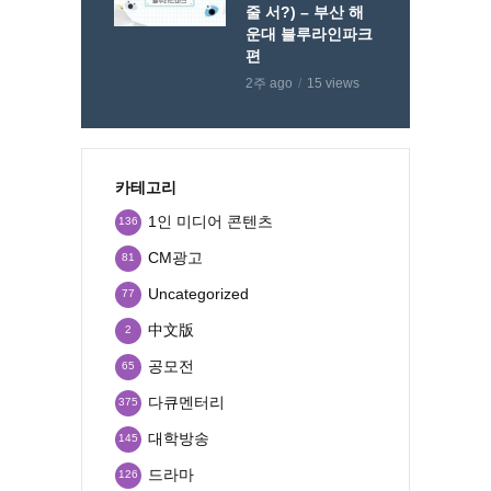
줄 서?) – 부산 해
운대 블루라인파크
편
2주 ago
15 views
카테고리
1인 미디어 콘텐츠
136
CM광고
81
Uncategorized
77
中文版
2
공모전
65
다큐멘터리
375
대학방송
145
드라마
126