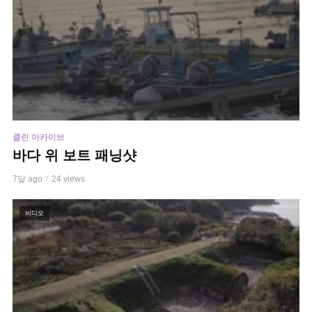
클린 아카이브
바다 위 보트 패닝샷
7달 ago
24 views
비디오