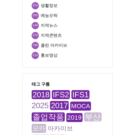
생활정보
254
예능오락
285
지역뉴스
148
지역콘텐츠
379
클린 아카이브
796
홍보영상
214
태그 구름
2018
IFS2
IFS1
2025
2017
MOCA
졸업작품
부산
2019
모카
아카이브