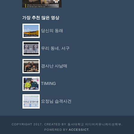
가장 추천 많은 영상
당신의 동래
우리 동네, 서구
경사난 사남매
TIMING
요정님 습격사건
COPYRIGHT 2017. CREATED BY 동서대학교 미디어커뮤니케이션학부.
POWERED BY
ACCESSICT.