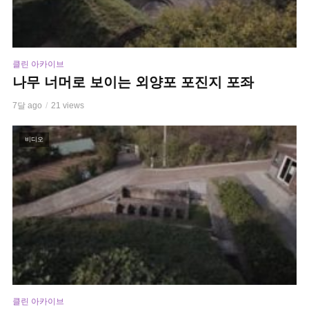
클린 아카이브
나무 너머로 보이는 외양포 포진지 포좌
7달 ago
21 views
비디오
클린 아카이브