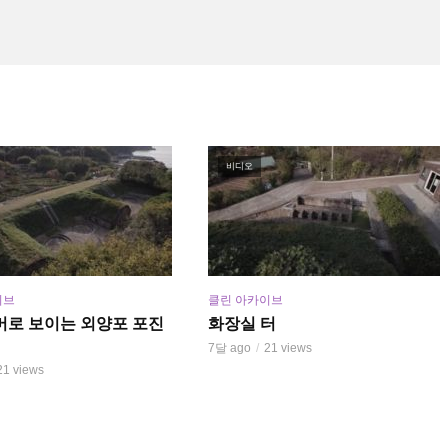
비디오
이브
클린 아카이브
머로 보이는 외양포 포진
화장실 터
7달 ago
21 views
21 views