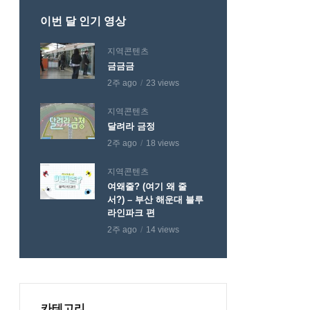
이번 달 인기 영상
지역콘텐츠
금금금
2주 ago
23 views
지역콘텐츠
달려라 금정
2주 ago
18 views
지역콘텐츠
여왜줄? (여기 왜 줄
서?) – 부산 해운대 블루
라인파크 편
2주 ago
14 views
카테고리