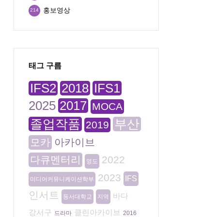
홍보영상
214
태그 구름
IFS2
2018
IFS1
2025
2017
MOCA
졸업작품
부산
2019
모카
아카이브
다큐멘터리
2022
영도
2023
IFS
미디어커뮤니케이션학부
인서트
바다
동서대학교
지역
강서구
클린아카이브
드라마
2016