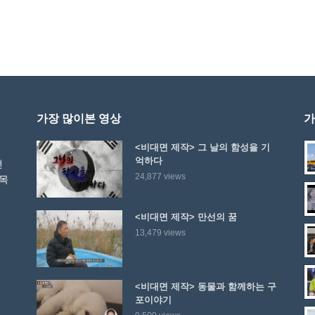
가장 많이본 영상
가
<비대면 제작> 그 날의 함성을 기
억하다
선
24,877 views
 목
<비대면 제작> 만선의 꿈
13,479 views
<비대면 제작> 동물과 함께하는 구
포이야기