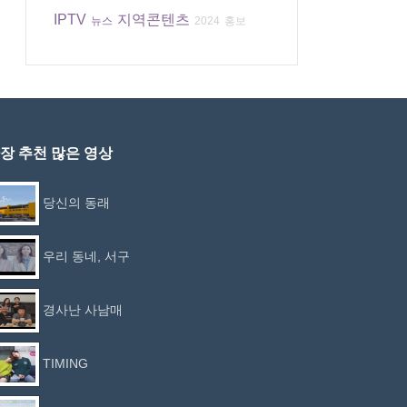
IPTV
지역콘텐츠
뉴스
2024
홍보
장 추천 많은 영상
당신의 동래
우리 동네, 서구
경사난 사남매
TIMING