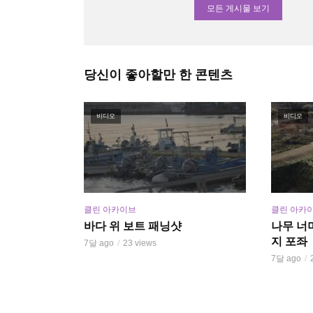
모든 게시물 보기
당신이 좋아할만 한 콘텐츠
비디오
비디오
클린 아카이브
클린 아카
바다 위 보트 패닝샷
나무 너
지 포좌
7달 ago
23 views
7달 ago