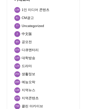
1인 미디어 콘텐츠
136
CM광고
81
Uncategorized
77
中文版
2
공모전
65
다큐멘터리
375
대학방송
145
드라마
126
생활정보
254
예능오락
285
지역뉴스
148
지역콘텐츠
379
클린 아카이브
796