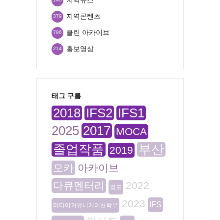
지역콘텐츠
379
클린 아카이브
796
홍보영상
214
태그 구름
2018
IFS2
IFS1
2025
2017
MOCA
졸업작품
부산
2019
모카
아카이브
다큐멘터리
2022
영도
2023
IFS
미디어커뮤니케이션학부