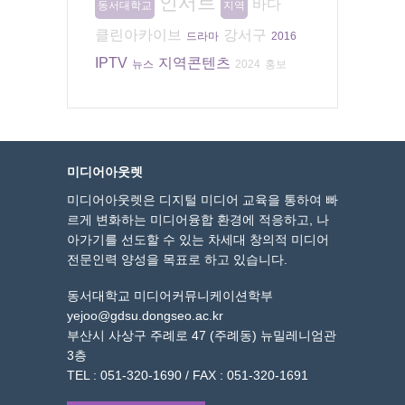
인서트
바다
동서대학교
지역
클린아카이브
강서구
드라마
2016
IPTV
지역콘텐츠
뉴스
2024
홍보
미디어아웃렛
미디어아웃렛은 디지털 미디어 교육을 통하여 빠
르게 변화하는 미디어융합 환경에 적응하고, 나
아가기를 선도할 수 있는 차세대 창의적 미디어
전문인력 양성을 목표로 하고 있습니다.
동서대학교 미디어커뮤니케이션학부
yejoo@gdsu.dongseo.ac.kr
부산시 사상구 주례로 47 (주례동) 뉴밀레니엄관
3층
TEL : 051-320-1690 / FAX : 051-320-1691