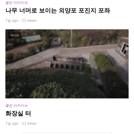
클린 아카이브
나무 너머로 보이는 외양포 포진지 포좌
7달 ago
21 views
비디오
클린 아카이브
화장실 터
7달 ago
21 views