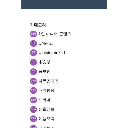
카테고리
1인 미디어 콘텐츠
136
CM광고
81
Uncategorized
77
中文版
2
공모전
65
다큐멘터리
375
대학방송
145
드라마
126
생활정보
254
예능오락
285
지역뉴스
148