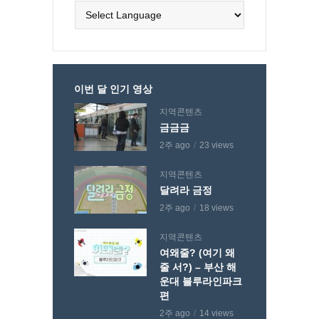
이번 달 인기 영상
지역콘텐츠
금금금
2주 ago
23 views
지역콘텐츠
달려라 금정
2주 ago
18 views
지역콘텐츠
여왜줄? (여기 왜
줄 서?) – 부산 해
운대 블루라인파크
편
2주 ago
14 views