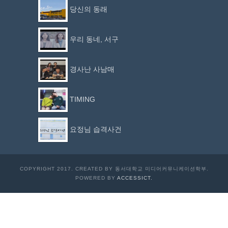
당신의 동래
우리 동네, 서구
경사난 사남매
TIMING
요정님 습격사건
COPYRIGHT 2017. CREATED BY 동서대학교 미디어커뮤니케이션학부.
POWERED BY
ACCESSICT.