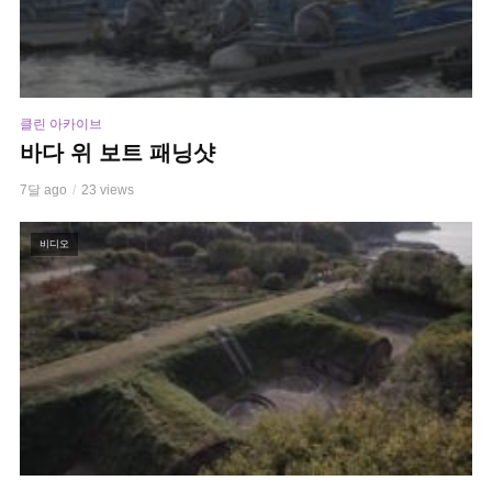
클린 아카이브
바다 위 보트 패닝샷
7달 ago
23 views
비디오