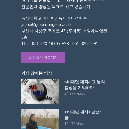
아가기를 선도할 수 있는 차세대 창의적 미디어
전문인력 양성을 목표로 하고 있습니다.
동서대학교 미디어커뮤니케이션학부
yejoo@gdsu.dongseo.ac.kr
부산시 사상구 주례로 47 (주례동) 뉴밀레니엄관
3층
TEL : 051-320-1690 / FAX : 051-320-1691
최신소식 바로가기
가장 많이본 영상
<비대면 제작> 그 날의
함성을 기억하다
24,877 views
<비대면 제작> 만선의
꿈
13,479 views