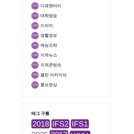
다큐멘터리
375
대학방송
145
드라마
126
생활정보
254
예능오락
285
지역뉴스
148
지역콘텐츠
379
클린 아카이브
796
홍보영상
214
태그 구름
2018
IFS2
IFS1