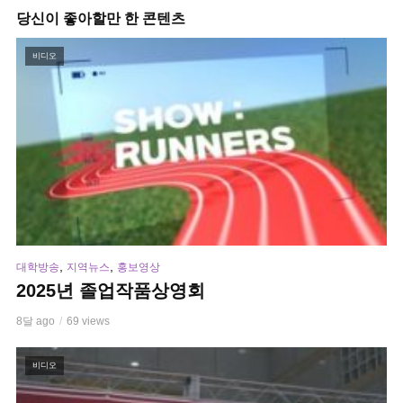
당신이 좋아할만 한 콘텐츠
비디오
,
,
대학방송
지역뉴스
홍보영상
2025년 졸업작품상영회
8달 ago
69 views
비디오