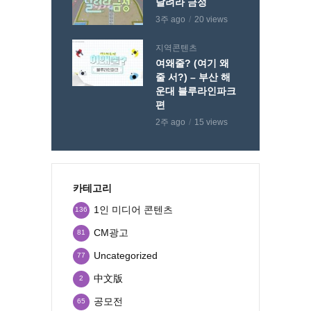
달려라 금정
3주 ago
20 views
지역콘텐츠
여왜줄? (여기 왜
줄 서?) – 부산 해
운대 블루라인파크
편
2주 ago
15 views
카테고리
1인 미디어 콘텐츠
136
CM광고
81
Uncategorized
77
中文版
2
공모전
65