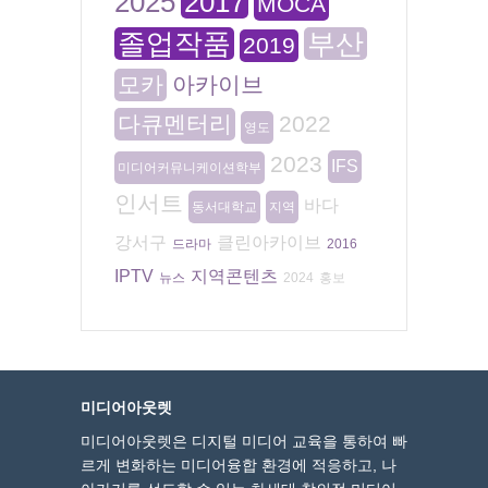
2025
2017
MOCA
졸업작품
부산
2019
모카
아카이브
다큐멘터리
2022
영도
2023
IFS
미디어커뮤니케이션학부
인서트
바다
동서대학교
지역
강서구
클린아카이브
드라마
2016
IPTV
지역콘텐츠
뉴스
2024
홍보
미디어아웃렛
미디어아웃렛은 디지털 미디어 교육을 통하여 빠
르게 변화하는 미디어융합 환경에 적응하고, 나