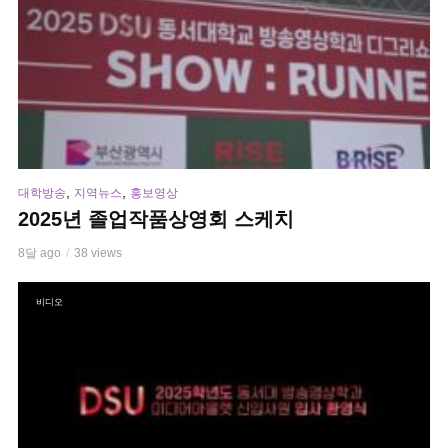
,
,
대학방송
지역뉴스
홍보영상
2025년 졸업작품상영회 스케치
8달 ago
38 views
비디오