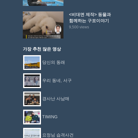
<비대면 제작> 동물과
함께하는 구포이야기
9,500 views
가장 추천 많은 영상
당신의 동래
우리 동네, 서구
경사난 사남매
TIMING
요정님 습격사건