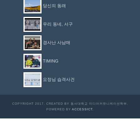
당신의 동래
우리 동네, 서구
경사난 사남매
TIMING
요정님 습격사건
COPYRIGHT 2017. CREATED BY 동서대학교 미디어커뮤니케이션학부.
POWERED BY
ACCESSICT.