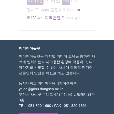
인서트
바다
동서대학교
지역
강서구
클린아카이브
드라마
2016
IPTV
지역콘텐츠
뉴스
2024
홍보
미디어아웃렛
미디어아웃렛은 디지털 미디어 교육을 통하여 빠
르게 변화하는 미디어융합 환경에 적응하고, 나
아가기를 선도할 수 있는 차세대 창의적 미디어
전문인력 양성을 목표로 하고 있습니다.
동서대학교 미디어커뮤니케이션학부
yejoo@gdsu.dongseo.ac.kr
부산시 사상구 주례로 47 (주례동) 뉴밀레니엄관
3층
TEL : 051-320-1690 / FAX : 051-320-1691