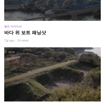
클린 아카이브
바다 위 보트 패닝샷
7달 ago
24 views
비디오