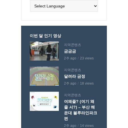
이번 달 인기 영상
지역콘텐츠
금금금
2주 ago
23 views
지역콘텐츠
달려라 금정
2주 ago
18 views
지역콘텐츠
여왜줄? (여기 왜
줄 서?) – 부산 해
운대 블루라인파크
편
2주 ago
14 views