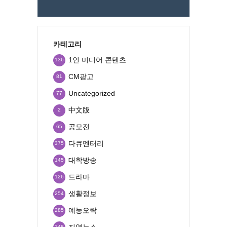
카테고리
1인 미디어 콘텐츠
136
CM광고
81
Uncategorized
77
中文版
2
공모전
65
다큐멘터리
375
대학방송
145
드라마
126
생활정보
254
예능오락
285
지역뉴스
148