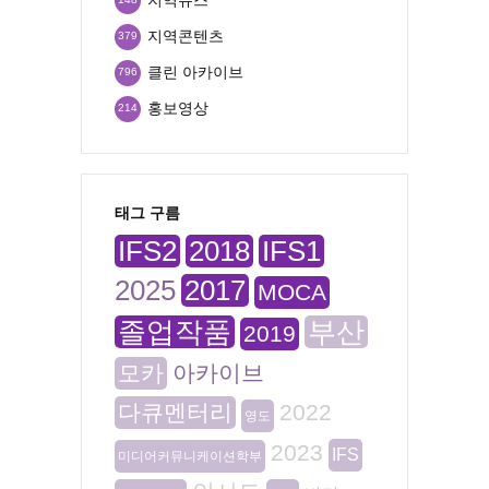
지역콘텐츠
379
클린 아카이브
796
홍보영상
214
태그 구름
IFS2
2018
IFS1
2025
2017
MOCA
졸업작품
부산
2019
모카
아카이브
다큐멘터리
2022
영도
2023
IFS
미디어커뮤니케이션학부