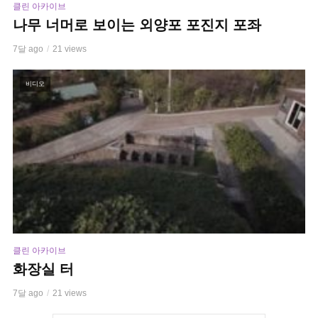
클린 아카이브
나무 너머로 보이는 외양포 포진지 포좌
7달 ago
21 views
비디오
클린 아카이브
화장실 터
7달 ago
21 views