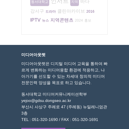
인서트
바다
동서대학교
지역
강서구
클린아카이브
드라마
2016
IPTV
지역콘텐츠
뉴스
2024
홍보
미디어아웃렛
미디어아웃렛은 디지털 미디어 교육을 통하여 빠
르게 변화하는 미디어융합 환경에 적응하고, 나
아가기를 선도할 수 있는 차세대 창의적 미디어
전문인력 양성을 목표로 하고 있습니다.
동서대학교 미디어커뮤니케이션학부
yejoo@gdsu.dongseo.ac.kr
부산시 사상구 주례로 47 (주례동) 뉴밀레니엄관
3층
TEL : 051-320-1690 / FAX : 051-320-1691