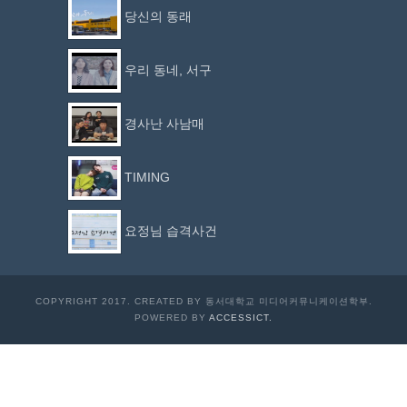
당신의 동래
우리 동네, 서구
경사난 사남매
TIMING
요정님 습격사건
COPYRIGHT 2017. CREATED BY 동서대학교 미디어커뮤니케이션학부.
POWERED BY
ACCESSICT.