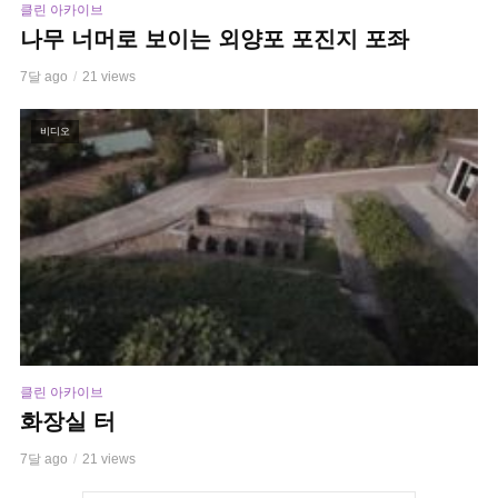
클린 아카이브
나무 너머로 보이는 외양포 포진지 포좌
7달 ago
21 views
비디오
클린 아카이브
화장실 터
7달 ago
21 views