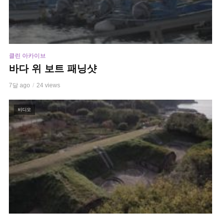
클린 아카이브
바다 위 보트 패닝샷
7달 ago
24 views
비디오