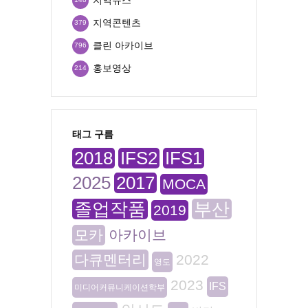
지역콘텐츠
379
클린 아카이브
796
홍보영상
214
태그 구름
2018
IFS2
IFS1
2025
2017
MOCA
졸업작품
부산
2019
모카
아카이브
다큐멘터리
2022
영도
2023
IFS
미디어커뮤니케이션학부