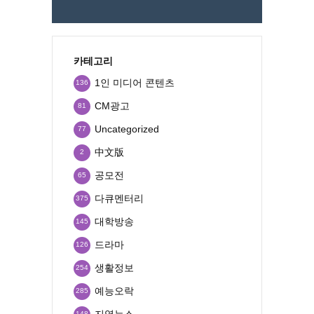
카테고리
1인 미디어 콘텐츠
136
CM광고
81
Uncategorized
77
中文版
2
공모전
65
다큐멘터리
375
대학방송
145
드라마
126
생활정보
254
예능오락
285
지역뉴스
148