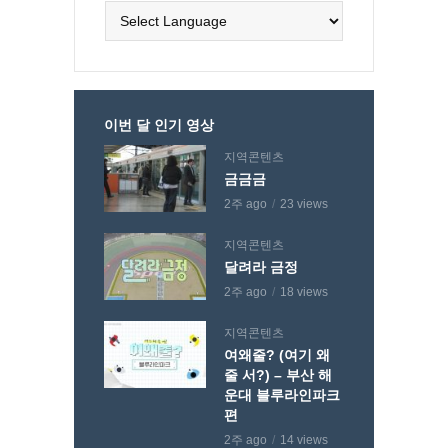
이번 달 인기 영상
지역콘텐츠
금금금
2주 ago
23 views
지역콘텐츠
달려라 금정
2주 ago
18 views
지역콘텐츠
여왜줄? (여기 왜
줄 서?) – 부산 해
운대 블루라인파크
편
2주 ago
14 views