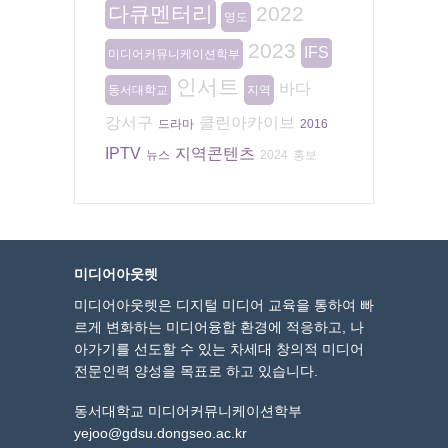
다큐멘터리
2022
영도
2023
IFS
미디어커뮤니케이션학부
인서트
바다
동서대학교
지역
강서구
클린아카이브
드라마
2016
IPTV
지역콘텐츠
뉴스
2024
홍보
미디어아웃렛
미디어아웃렛은 디지털 미디어 교육을 통하여 빠
르게 변화하는 미디어융합 환경에 적응하고, 나
아가기를 선도할 수 있는 차세대 창의적 미디어
전문인력 양성을 목표로 하고 있습니다.
동서대학교 미디어커뮤니케이션학부
yejoo@gdsu.dongseo.ac.kr