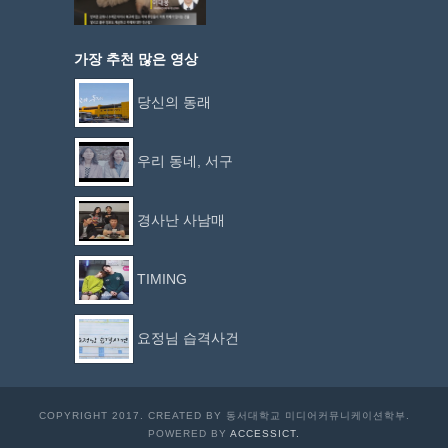
가장 추천 많은 영상
당신의 동래
우리 동네, 서구
경사난 사남매
TIMING
요정님 습격사건
COPYRIGHT 2017. CREATED BY 동서대학교 미디어커뮤니케이션학부.
POWERED BY
ACCESSICT.