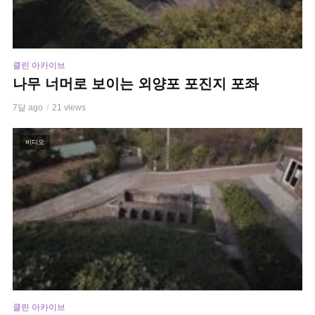
클린 아카이브
나무 너머로 보이는 외양포 포진지 포좌
7달 ago
21 views
비디오
클린 아카이브