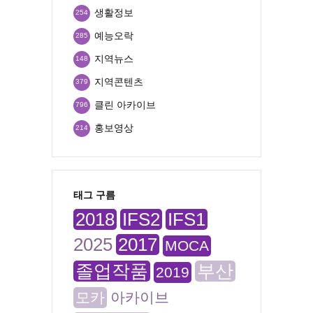
생활정보
254
예능오락
285
지역뉴스
148
지역콘텐츠
379
클린 아카이브
796
홍보영상
214
태그 구름
2018
IFS2
IFS1
2025
2017
MOCA
졸업작품
부산
2019
모카
아카이브