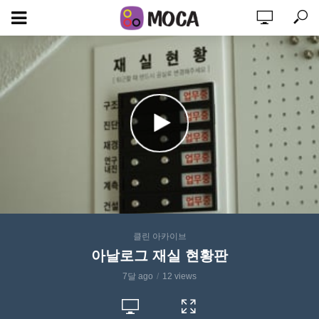
클린 아카이브
아날로그 재실 현황판
7달 ago
12 views