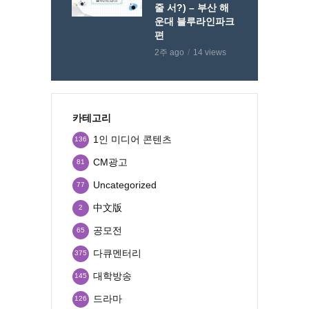
줄 서?) – 부산 해
운대 블루라인파크
편
2주 ago
14 views
카테고리
1인 미디어 콘텐츠
136
CM광고
81
Uncategorized
77
中文版
2
공모전
65
다큐멘터리
375
대학방송
145
드라마
126