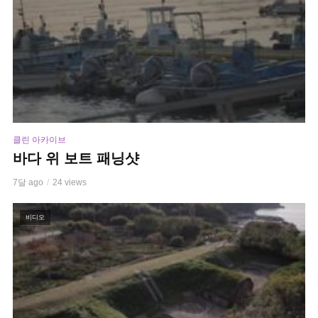
클린 아카이브
바다 위 보트 패닝샷
7달 ago
24 views
비디오