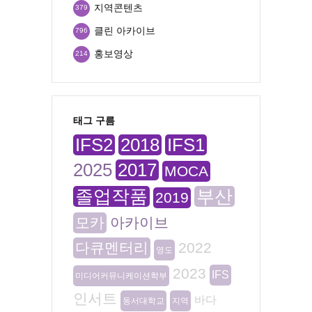
지역콘텐츠
379
클린 아카이브
796
홍보영상
214
태그 구름
IFS2
2018
IFS1
2025
2017
MOCA
졸업작품
부산
2019
모카
아카이브
다큐멘터리
2022
영도
2023
IFS
미디어커뮤니케이션학부
인서트
바다
동서대학교
지역