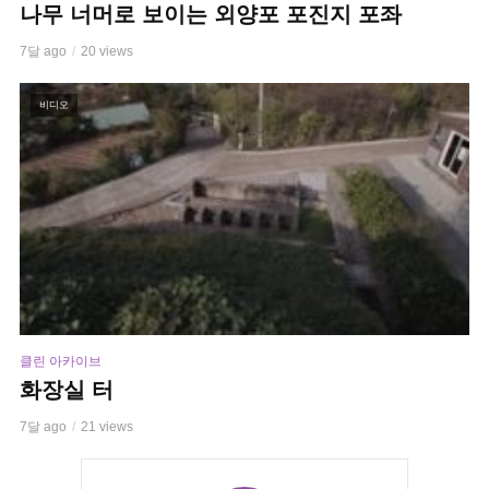
나무 너머로 보이는 외양포 포진지 포좌
7달 ago
20 views
비디오
클린 아카이브
화장실 터
7달 ago
21 views