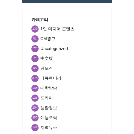
카테고리
1인 미디어 콘텐츠
136
CM광고
81
Uncategorized
77
中文版
2
공모전
65
다큐멘터리
375
대학방송
145
드라마
126
생활정보
254
예능오락
285
지역뉴스
148