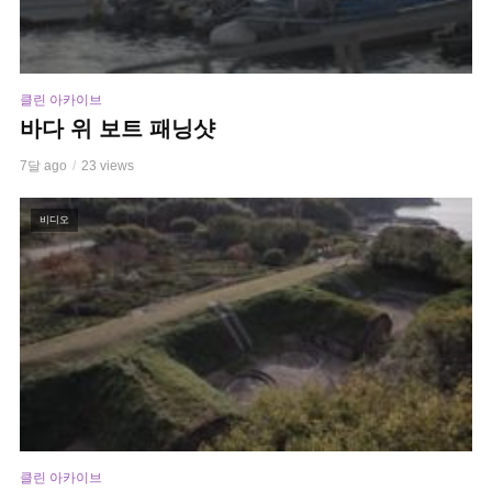
클린 아카이브
바다 위 보트 패닝샷
7달 ago
23 views
비디오
클린 아카이브