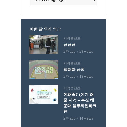
이번 달 인기 영상
지역콘텐츠
금금금
2주 ago
23 views
지역콘텐츠
달려라 금정
2주 ago
18 views
지역콘텐츠
여왜줄? (여기 왜
줄 서?) – 부산 해
운대 블루라인파크
편
2주 ago
14 views