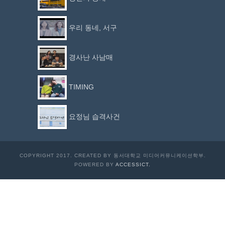
우리 동네, 서구
경사난 사남매
TIMING
요정님 습격사건
COPYRIGHT 2017. CREATED BY 동서대학교 미디어커뮤니케이션학부.
POWERED BY
ACCESSICT.