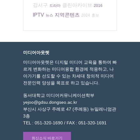
강서구
클린아카이브
드라마
2016
IPTV
지역콘텐츠
뉴스
2024
홍보
미디어아웃렛
미디어아웃렛은 디지털 미디어 교육을 통하여 빠
르게 변화하는 미디어융합 환경에 적응하고, 나
아가기를 선도할 수 있는 차세대 창의적 미디어
전문인력 양성을 목표로 하고 있습니다.
동서대학교 미디어커뮤니케이션학부
yejoo@gdsu.dongseo.ac.kr
부산시 사상구 주례로 47 (주례동) 뉴밀레니엄관
3층
TEL : 051-320-1690 / FAX : 051-320-1691
최신소식 바로가기