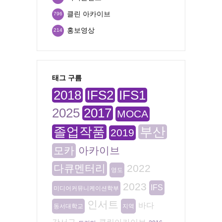
클린 아카이브
796
홍보영상
214
태그 구름
2018
IFS2
IFS1
2025
2017
MOCA
졸업작품
부산
2019
모카
아카이브
다큐멘터리
2022
영도
2023
IFS
미디어커뮤니케이션학부
인서트
바다
동서대학교
지역