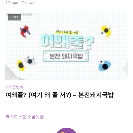
2주 ago
7 views
비디오
지역콘텐츠
여왜줄? (여기 왜 줄 서?) – 본전돼지국밥
2주 ago
5 views
------
코스모스팜 소셜댓글