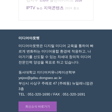
강서구
클린아카이브
드라마
2016
IPTV
지역콘텐츠
뉴스
2024
홍보
미디어아웃렛
미디어아웃렛은 디지털 미디어 교육을 통하여 빠
르게 변화하는 미디어융합 환경에 적응하고, 나
아가기를 선도할 수 있는 차세대 창의적 미디어
전문인력 양성을 목표로 하고 있습니다.
동서대학교 미디어커뮤니케이션학부
yejoo@gdsu.dongseo.ac.kr
부산시 사상구 주례로 47 (주례동) 뉴밀레니엄관
3층
TEL : 051-320-1690 / FAX : 051-320-1691
최신소식 바로가기