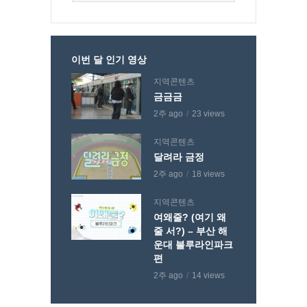
이번 달 인기 영상
지역콘텐츠
금금금
2주 ago
23 views
지역콘텐츠
달려라 금정
2주 ago
18 views
지역콘텐츠
여왜줄? (여기 왜
줄 서?) – 부산 해
운대 블루라인파크
편
2주 ago
14 views