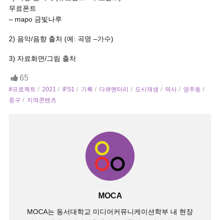
무료폰트
– mapo 금빛나루
2) 음악/음향 출처 (예: 곡명 –가수)
3) 자료화면/그림 출처
65
#프로젝트
2021
IFS1
기록
다큐멘터리
도시재생
역사
영주동
중구
지역콘텐츠
MOCA
MOCA는 동서대학교 미디어커뮤니케이션학부 내 현장