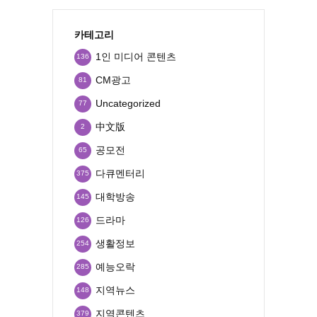
카테고리
1인 미디어 콘텐츠
136
CM광고
81
Uncategorized
77
中文版
2
공모전
65
다큐멘터리
375
대학방송
145
드라마
126
생활정보
254
예능오락
285
지역뉴스
148
지역콘텐츠
379