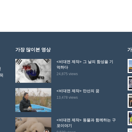
가장 많이본 영상
가
<비대면 제작> 그 날의 함성을 기
억하다
선
24,875 views
 목
<비대면 제작> 만선의 꿈
13,478 views
<비대면 제작> 동물과 함께하는 구
포이야기