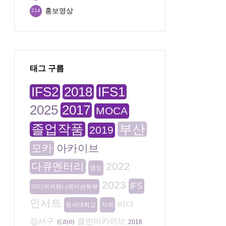
홍보영상
214
태그 구름
IFS2
2018
IFS1
2025
2017
MOCA
졸업작품
부산
2019
모카
아카이브
다큐멘터리
2022
영도
2023
IFS
미디어커뮤니케이션학부
인서트
바다
동서대학교
지역
강서구
클린아카이브
드라마
2016