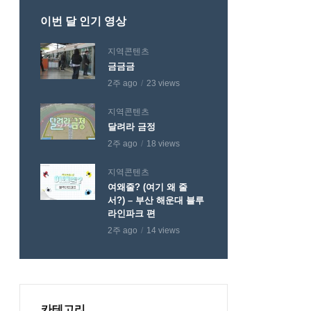
이번 달 인기 영상
지역콘텐츠
금금금
2주 ago
23 views
지역콘텐츠
달려라 금정
2주 ago
18 views
지역콘텐츠
여왜줄? (여기 왜 줄
서?) – 부산 해운대 블루
라인파크 편
2주 ago
14 views
카테고리