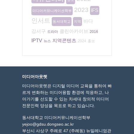
2023
IFS
미디어커뮤니케이션학부
인서트
바다
동서대학교
지역
강서구
클린아카이브
드라마
2016
IPTV
지역콘텐츠
뉴스
2024
홍보
미디어아웃렛
미디어아웃렛은 디지털 미디어 교육을 통하여 빠
르게 변화하는 미디어융합 환경에 적응하고, 나
아가기를 선도할 수 있는 차세대 창의적 미디어
전문인력 양성을 목표로 하고 있습니다.
동서대학교 미디어커뮤니케이션학부
yejoo@gdsu.dongseo.ac.kr
부산시 사상구 주례로 47 (주례동) 뉴밀레니엄관