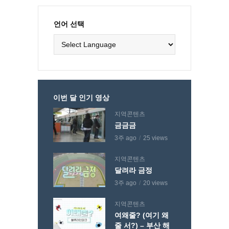
언어 선택
이번 달 인기 영상
지역콘텐츠
금금금
3주 ago
25 views
지역콘텐츠
달려라 금정
3주 ago
20 views
지역콘텐츠
여왜줄? (여기 왜
줄 서?) – 부산 해