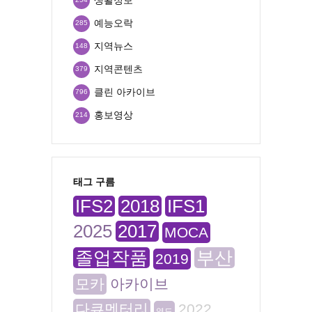
예능오락
285
지역뉴스
148
지역콘텐츠
379
클린 아카이브
796
홍보영상
214
태그 구름
IFS2
2018
IFS1
2025
2017
MOCA
졸업작품
부산
2019
모카
아카이브
다큐멘터리
2022
영도