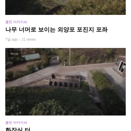
클린 아카이브
나무 너머로 보이는 외양포 포진지 포좌
7달 ago
21 views
비디오
클린 아카이브
화장실 터