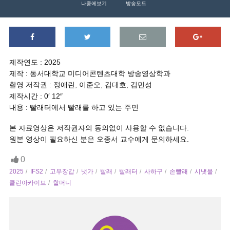
나중에보기
방송모드
제작연도 : 2025
제작 : 동서대학교 미디어콘텐츠대학 방송영상학과
촬영 저작권 : 정애린, 이준오, 김대호, 김민성
제작시간 : 0′ 12″
내용 : 빨래터에서 빨래를 하고 있는 주민
본 자료영상은 저작권자의 동의없이 사용할 수 없습니다.
원본 영상이 필요하신 분은 오종서 교수에게 문의하세요.
0
2025
IFS2
고무장갑
냇가
빨래
빨래터
사하구
손빨래
시냇물
클린아카이브
할머니