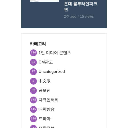
운대 블루라인파크
편
2주 ago
15 views
카테고리
1인 미디어 콘텐츠
136
CM광고
81
Uncategorized
77
中文版
2
공모전
65
다큐멘터리
375
대학방송
145
드라마
126
생활정보
254