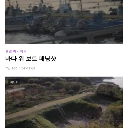
클린 아카이브
바다 위 보트 패닝샷
7달 ago
24 views
비디오