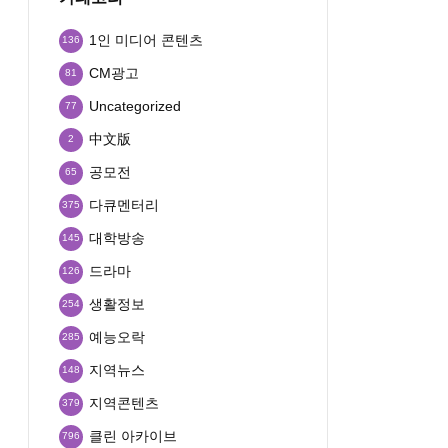
1인 미디어 콘텐츠
136
CM광고
81
Uncategorized
77
中文版
2
공모전
65
다큐멘터리
375
대학방송
145
드라마
126
생활정보
254
예능오락
285
지역뉴스
148
지역콘텐츠
379
클린 아카이브
796