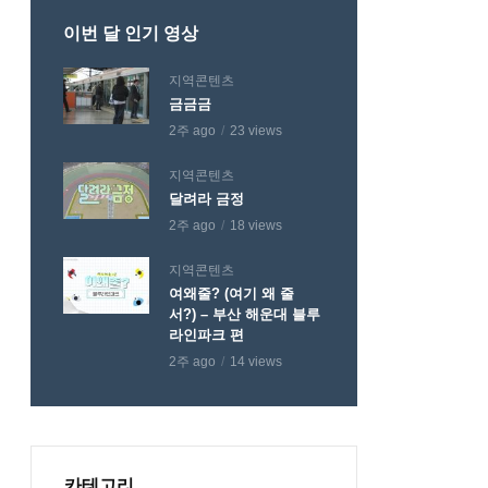
이번 달 인기 영상
지역콘텐츠
금금금
2주 ago
23 views
지역콘텐츠
달려라 금정
2주 ago
18 views
지역콘텐츠
여왜줄? (여기 왜 줄
서?) – 부산 해운대 블루
라인파크 편
2주 ago
14 views
카테고리