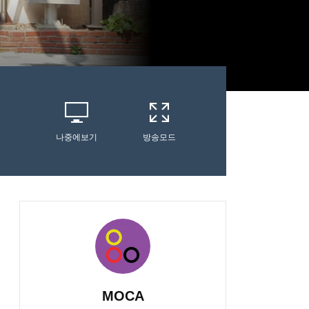
나중에보기
방송모드
MOCA