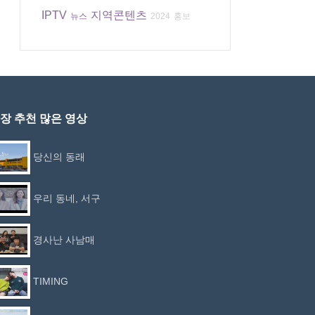
IPTV
지역콘텐츠
뉴스
2024
홍보
장 추천 많은 영상
당신의 동래
우리 동네, 서구
경사난 사남매
TIMING