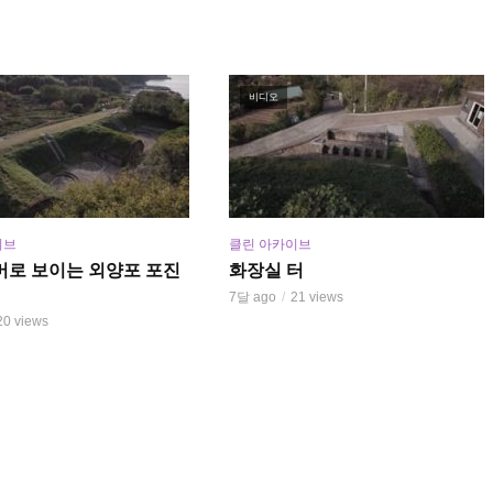
비디오
이브
클린 아카이브
머로 보이는 외양포 포진
화장실 터
7달 ago
21 views
20 views