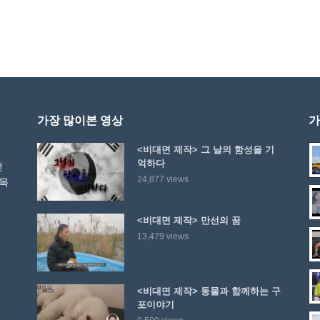
가장 많이본 영상
가
<비대면 제작> 그 날의 함성을 기
억하다
선
24,877 views
 목
<비대면 제작> 만선의 꿈
13,479 views
<비대면 제작> 동물과 함께하는 구
포이야기