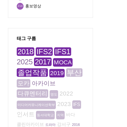
홍보영상
214
태그 구름
2018
IFS2
IFS1
2025
2017
MOCA
졸업작품
부산
2019
모카
아카이브
다큐멘터리
2022
영도
2023
IFS
미디어커뮤니케이션학부
인서트
바다
동서대학교
지역
클린아카이브
강서구
드라마
2016