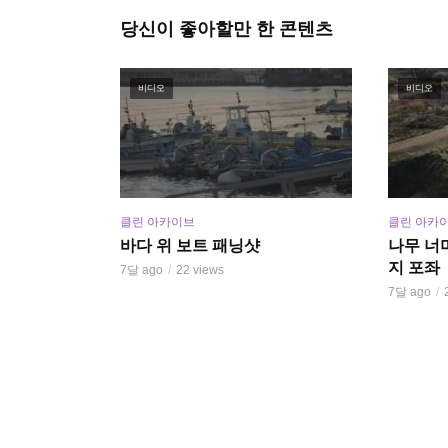
당신이 좋아할만 한 콘텐츠
비디오
비디오
클린 아카이브
클린 아카
바다 위 보트 패닝샷
나무 너
지 포좌
7달 ago
22 views
7달 ago