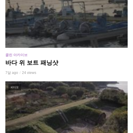
클린 아카이브
바다 위 보트 패닝샷
7달 ago
24 views
비디오