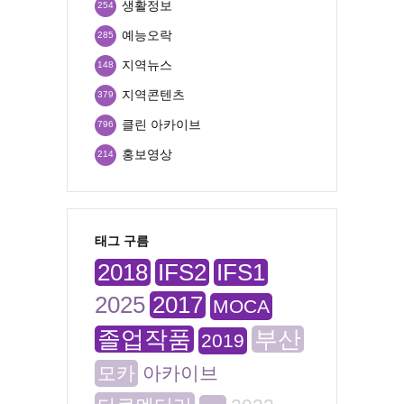
생활정보
254
예능오락
285
지역뉴스
148
지역콘텐츠
379
클린 아카이브
796
홍보영상
214
태그 구름
2018
IFS2
IFS1
2025
2017
MOCA
졸업작품
부산
2019
모카
아카이브