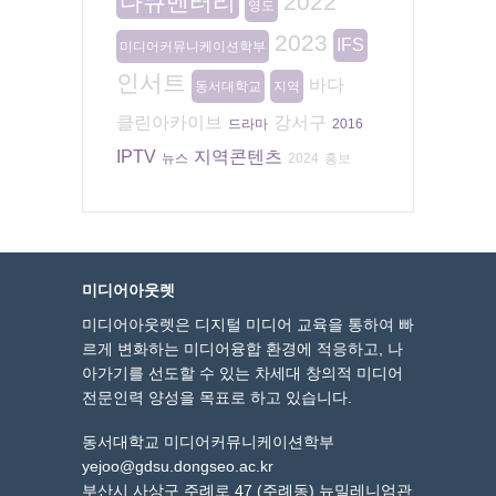
다큐멘터리
2022
영도
2023
IFS
미디어커뮤니케이션학부
인서트
바다
동서대학교
지역
클린아카이브
강서구
드라마
2016
IPTV
지역콘텐츠
뉴스
2024
홍보
미디어아웃렛
미디어아웃렛은 디지털 미디어 교육을 통하여 빠
르게 변화하는 미디어융합 환경에 적응하고, 나
아가기를 선도할 수 있는 차세대 창의적 미디어
전문인력 양성을 목표로 하고 있습니다.
동서대학교 미디어커뮤니케이션학부
yejoo@gdsu.dongseo.ac.kr
부산시 사상구 주례로 47 (주례동) 뉴밀레니엄관