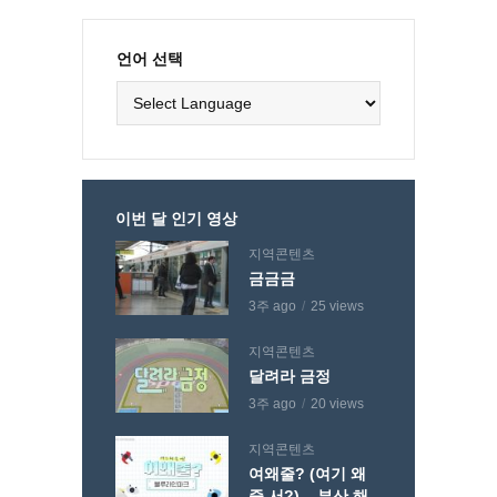
언어 선택
이번 달 인기 영상
지역콘텐츠
금금금
3주 ago
25 views
지역콘텐츠
달려라 금정
3주 ago
20 views
지역콘텐츠
여왜줄? (여기 왜
줄 서?) – 부산 해