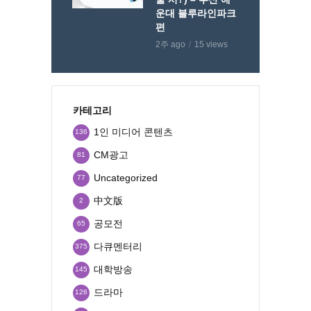
운대 블루라인파크
편
2주 ago
15 views
카테고리
1인 미디어 콘텐츠
136
CM광고
81
Uncategorized
77
中文版
2
공모전
65
다큐멘터리
375
대학방송
145
드라마
126