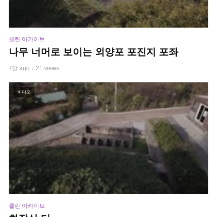
클린 아카이브
나무 너머로 보이는 외양포 포진지 포좌
7달 ago
21 views
비디오
클린 아카이브