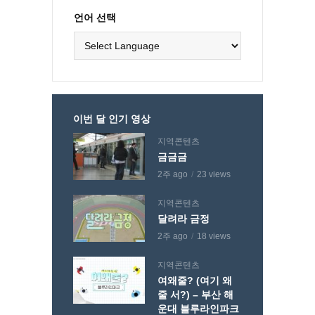
언어 선택
이번 달 인기 영상
지역콘텐츠
금금금
2주 ago
23 views
지역콘텐츠
달려라 금정
2주 ago
18 views
지역콘텐츠
여왜줄? (여기 왜
줄 서?) – 부산 해
운대 블루라인파크