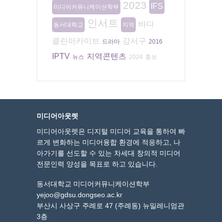
2023
IFS
미디어커뮤니케이션학부
인서트
바다
동서대학교
지역
클린아카이브
강서구
드라마
2016
IPTV
지역콘텐츠
뉴스
2024
홍보
미디어아웃렛
미디어아웃렛은 디지털 미디어 교육을 통하여 빠
르게 변화하는 미디어융합 환경에 적응하고, 나
아가기를 선도할 수 있는 차세대 창의적 미디어
전문인력 양성을 목표로 하고 있습니다.
동서대학교 미디어커뮤니케이션학부
yejoo@gdsu.dongseo.ac.kr
부산시 사상구 주례로 47 (주례동) 뉴밀레니엄관
3층