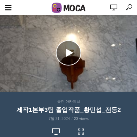
클린 아카이브
제작1본부3팀 졸업작품_황민섭_전등2
7월 21, 2024
23 views