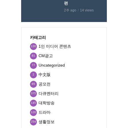
편
2주 ago
14 views
카테고리
1인 미디어 콘텐츠
136
CM광고
81
Uncategorized
77
中文版
2
공모전
65
다큐멘터리
375
대학방송
145
드라마
126
생활정보
254