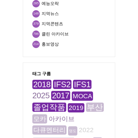
예능오락
285
지역뉴스
148
지역콘텐츠
379
클린 아카이브
796
홍보영상
214
태그 구름
2018
IFS2
IFS1
2025
2017
MOCA
졸업작품
부산
2019
모카
아카이브
다큐멘터리
2022
영도