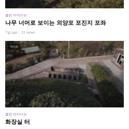
클린 아카이브
나무 너머로 보이는 외양포 포진지 포좌
7달 ago
21 views
비디오
클린 아카이브
화장실 터