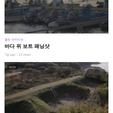
클린 아카이브
바다 위 보트 패닝샷
7달 ago
23 views
비디오