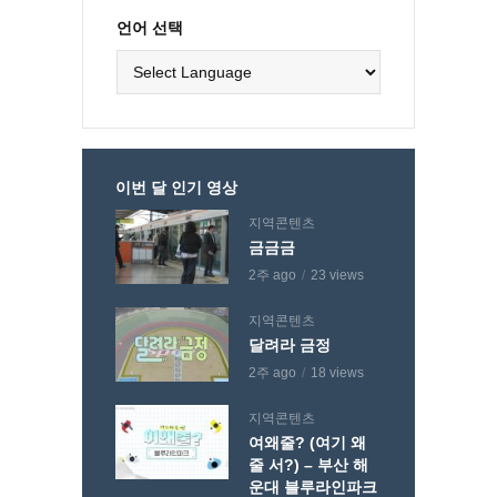
언어 선택
이번 달 인기 영상
지역콘텐츠
금금금
2주 ago
23 views
지역콘텐츠
달려라 금정
2주 ago
18 views
지역콘텐츠
여왜줄? (여기 왜
줄 서?) – 부산 해
운대 블루라인파크