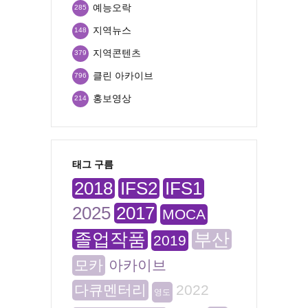
예능오락
285
지역뉴스
148
지역콘텐츠
379
클린 아카이브
796
홍보영상
214
태그 구름
2018
IFS2
IFS1
2025
2017
MOCA
졸업작품
부산
2019
모카
아카이브
다큐멘터리
2022
영도