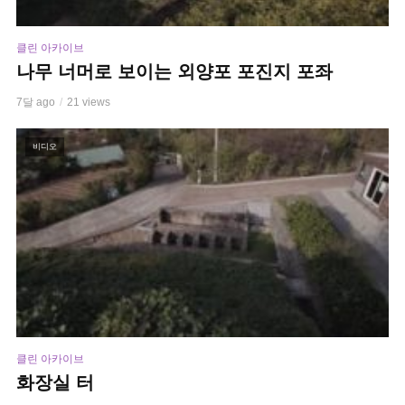
클린 아카이브
나무 너머로 보이는 외양포 포진지 포좌
7달 ago
21 views
비디오
클린 아카이브
화장실 터