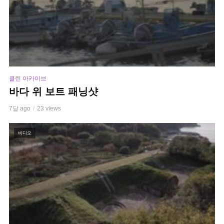
클린 아카이브
바다 위 보트 패닝샷
7달 ago
23 views
비디오