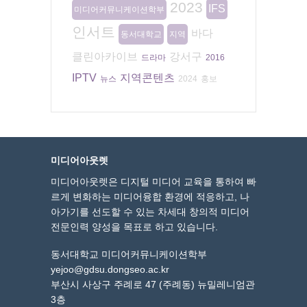
2023
IFS
미디어커뮤니케이션학부
인서트
바다
동서대학교
지역
클린아카이브
강서구
드라마
2016
IPTV
지역콘텐츠
뉴스
2024
홍보
미디어아웃렛
미디어아웃렛은 디지털 미디어 교육을 통하여 빠
르게 변화하는 미디어융합 환경에 적응하고, 나
아가기를 선도할 수 있는 차세대 창의적 미디어
전문인력 양성을 목표로 하고 있습니다.
동서대학교 미디어커뮤니케이션학부
yejoo@gdsu.dongseo.ac.kr
부산시 사상구 주례로 47 (주례동) 뉴밀레니엄관
3층