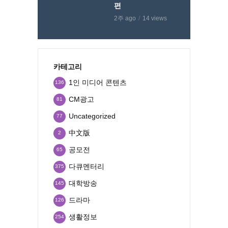
편
2주 ago
14 views
카테고리
1인 미디어 콘텐츠
136
CM광고
81
Uncategorized
77
中文版
2
공모전
65
다큐멘터리
375
대학방송
145
드라마
126
생활정보
254