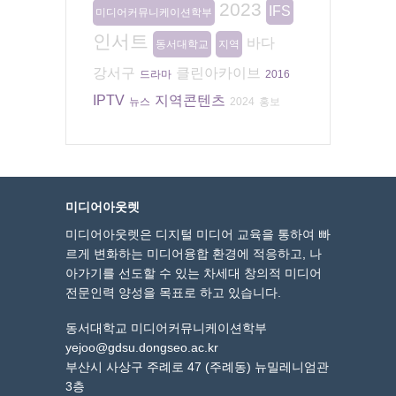
2023
IFS
미디어커뮤니케이션학부
인서트
바다
동서대학교
지역
강서구
클린아카이브
드라마
2016
IPTV
지역콘텐츠
뉴스
2024
홍보
미디어아웃렛
미디어아웃렛은 디지털 미디어 교육을 통하여 빠
르게 변화하는 미디어융합 환경에 적응하고, 나
아가기를 선도할 수 있는 차세대 창의적 미디어
전문인력 양성을 목표로 하고 있습니다.
동서대학교 미디어커뮤니케이션학부
yejoo@gdsu.dongseo.ac.kr
부산시 사상구 주례로 47 (주례동) 뉴밀레니엄관
3층