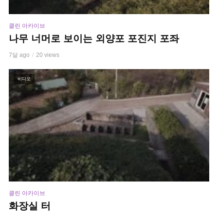
클린 아카이브
나무 너머로 보이는 외양포 포진지 포좌
7달 ago
20 views
비디오
클린 아카이브
화장실 터