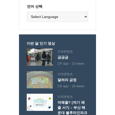
언어 선택
이번 달 인기 영상
지역콘텐츠
금금금
2주 ago
23 views
지역콘텐츠
달려라 금정
2주 ago
18 views
지역콘텐츠
여왜줄? (여기 왜
줄 서?) – 부산 해
운대 블루라인파크