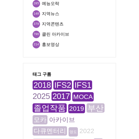
예능오락
285
지역뉴스
148
지역콘텐츠
379
클린 아카이브
796
홍보영상
214
태그 구름
2018
IFS2
IFS1
2025
2017
MOCA
졸업작품
부산
2019
모카
아카이브
다큐멘터리
2022
영도