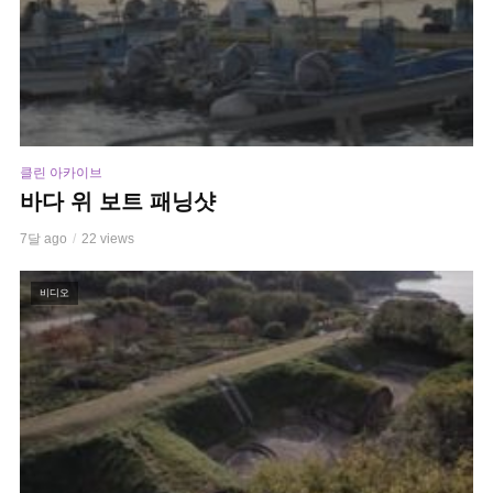
클린 아카이브
바다 위 보트 패닝샷
7달 ago
22 views
비디오