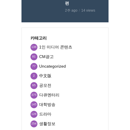
편
2주 ago
14 views
카테고리
1인 미디어 콘텐츠
136
CM광고
81
Uncategorized
77
中文版
2
공모전
65
다큐멘터리
375
대학방송
145
드라마
126
생활정보
254