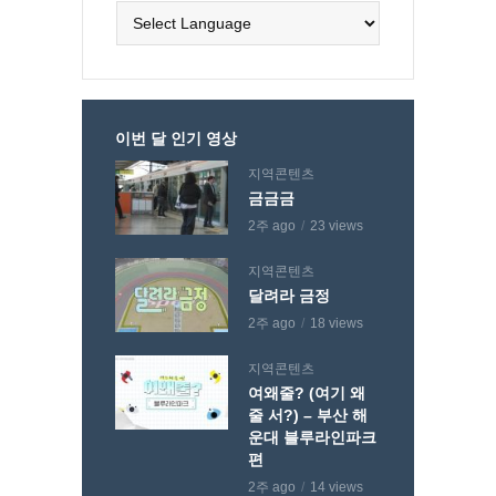
이번 달 인기 영상
지역콘텐츠
금금금
2주 ago
23 views
지역콘텐츠
달려라 금정
2주 ago
18 views
지역콘텐츠
여왜줄? (여기 왜
줄 서?) – 부산 해
운대 블루라인파크
편
2주 ago
14 views