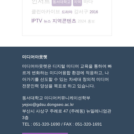
인서트
바다
동서대학교
지역
클린아카이브
강서구
드라마
2016
IPTV
지역콘텐츠
뉴스
2024
홍보
미디어아웃렛
미디어아웃렛은 디지털 미디어 교육을 통하여 빠
르게 변화하는 미디어융합 환경에 적응하고, 나
아가기를 선도할 수 있는 차세대 창의적 미디어
전문인력 양성을 목표로 하고 있습니다.
동서대학교 미디어커뮤니케이션학부
yejoo@gdsu.dongseo.ac.kr
부산시 사상구 주례로 47 (주례동) 뉴밀레니엄관
3층
TEL : 051-320-1690 / FAX : 051-320-1691