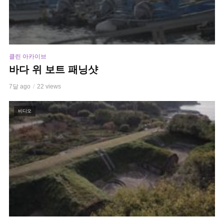
클린 아카이브
바다 위 보트 패닝샷
7달 ago
22 views
비디오