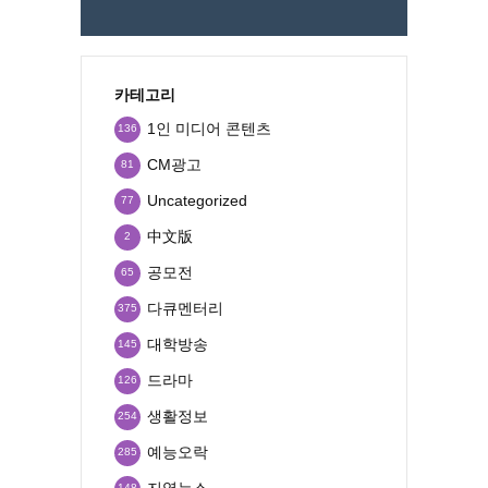
카테고리
1인 미디어 콘텐츠
136
CM광고
81
Uncategorized
77
中文版
2
공모전
65
다큐멘터리
375
대학방송
145
드라마
126
생활정보
254
예능오락
285
지역뉴스
148