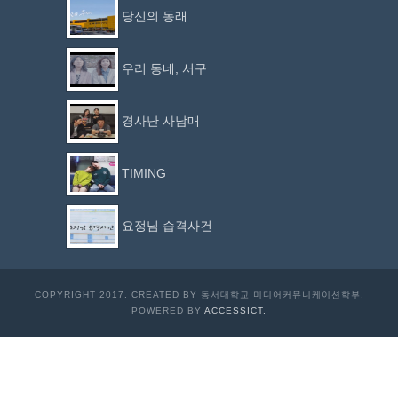
당신의 동래
우리 동네, 서구
경사난 사남매
TIMING
요정님 습격사건
COPYRIGHT 2017. CREATED BY 동서대학교 미디어커뮤니케이션학부.
POWERED BY
ACCESSICT.