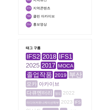
지역콘텐츠
379
클린 아카이브
796
홍보영상
214
태그 구름
IFS2
2018
IFS1
2025
2017
MOCA
졸업작품
부산
2019
모카
아카이브
다큐멘터리
2022
영도
2023
IFS
미디어커뮤니케이션학부