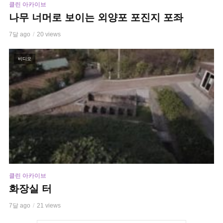
클린 아카이브
나무 너머로 보이는 외양포 포진지 포좌
7달 ago
20 views
비디오
클린 아카이브
화장실 터
7달 ago
21 views