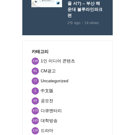
줄 서?) – 부산 해
운대 블루라인파크
편
2주 ago
14 views
카테고리
1인 미디어 콘텐츠
136
CM광고
81
Uncategorized
77
中文版
2
공모전
65
다큐멘터리
375
대학방송
145
드라마
126