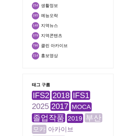
생활정보
254
예능오락
285
지역뉴스
148
지역콘텐츠
379
클린 아카이브
796
홍보영상
214
태그 구름
IFS2
2018
IFS1
2025
2017
MOCA
졸업작품
부산
2019
모카
아카이브