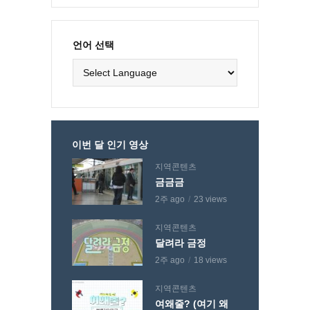
언어 선택
이번 달 인기 영상
지역콘텐츠
금금금
2주 ago
23 views
지역콘텐츠
달려라 금정
2주 ago
18 views
지역콘텐츠
여왜줄? (여기 왜