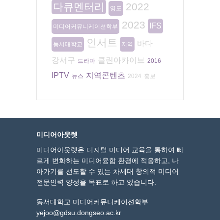
다큐멘터리
2022
영도
2023
IFS
미디어커뮤니케이션학부
인서트
바다
동서대학교
지역
강서구
클린아카이브
드라마
2016
IPTV
지역콘텐츠
뉴스
2024
홍보
미디어아웃렛
미디어아웃렛은 디지털 미디어 교육을 통하여 빠
르게 변화하는 미디어융합 환경에 적응하고, 나
아가기를 선도할 수 있는 차세대 창의적 미디어
전문인력 양성을 목표로 하고 있습니다.
동서대학교 미디어커뮤니케이션학부
yejoo@gdsu.dongseo.ac.kr