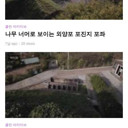
클린 아카이브
나무 너머로 보이는 외양포 포진지 포좌
7달 ago
20 views
비디오
클린 아카이브