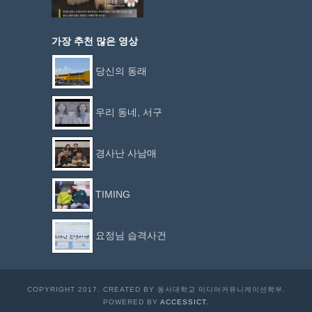
가장 추천 많은 영상
당신의 동래
우리 동네, 서구
경사난 사남매
TIMING
요정님 습격사건
COPYRIGHT 2017. CREATED BY 동서대학교 미디어커뮤니케이션학부.
POWERED BY
ACCESSICT.