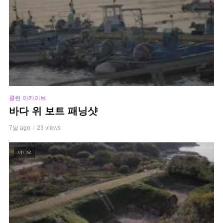
클린 아카이브
바다 위 보트 패닝샷
7달 ago
23 views
비디오