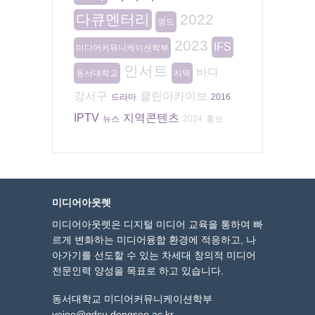
다큐멘터리
2022
영도
2023
IFS
미디어커뮤니케이션학부
인서트
바다
동서대학교
지역
강서구
클린아카이브
드라마
2016
IPTV
지역콘텐츠
뉴스
2024
홍보
미디어아웃렛
미디어아웃렛은 디지털 미디어 교육을 통하여 빠
르게 변화하는 미디어융합 환경에 적응하고, 나
아가기를 선도할 수 있는 차세대 창의적 미디어
전문인력 양성을 목표로 하고 있습니다.
동서대학교 미디어커뮤니케이션학부
yejoo@gdsu.dongseo.ac.kr