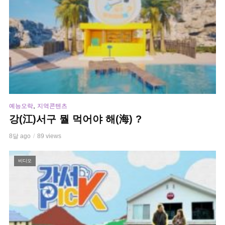
,
예능오락
지역콘텐츠
강(江)서구 뭘 먹어야 해(海) ?
8달 ago
89 views
비디오