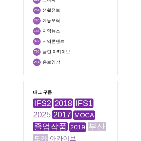
생활정보
254
예능오락
285
지역뉴스
148
지역콘텐츠
379
클린 아카이브
796
홍보영상
214
태그 구름
IFS2
2018
IFS1
2025
2017
MOCA
졸업작품
부산
2019
모카
아카이브