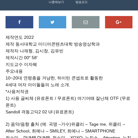
나중에보기
방송모드
제작연도 2022
제작 동서대학교 미디어콘텐츠대학 방송영상학과
제작자 나재형, 김시창, 김유빈
제작시간 00″ 58′
지도교수 이자혜
주요내용
10~20대 연령층을 겨냥한, 하이틴 콘셉트로 활동한
4세대 여자 아이돌들의 노래 소개.
*사용저작권
1) 사용 글씨체 (유료폰트 / 무료폰트) 여기어때 잘난체 OTF (무료
폰트)
Sandoll 격동고딕2 02 Ul (유료폰트)
2) 음악/음향 출처 (예: 곡명 –가수)위클리 – Tage me, 위클리 –
After School, 최예나 – SMILEY, 최예나 – SMARTPHONE
전소미 – DUMB DUMB, 전소미 – XOXO, 뉴진스 – Attention, 뉴진