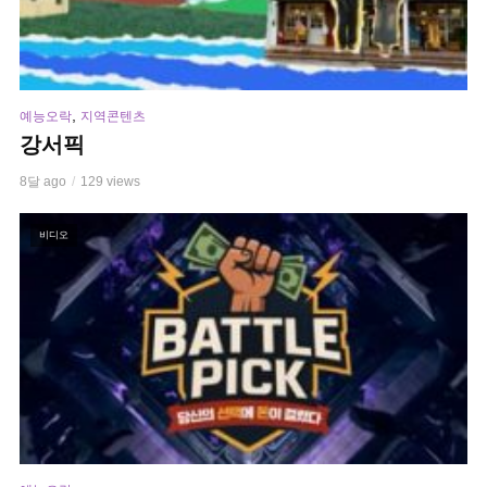
,
예능오락
지역콘텐츠
강서픽
8달 ago
129 views
비디오