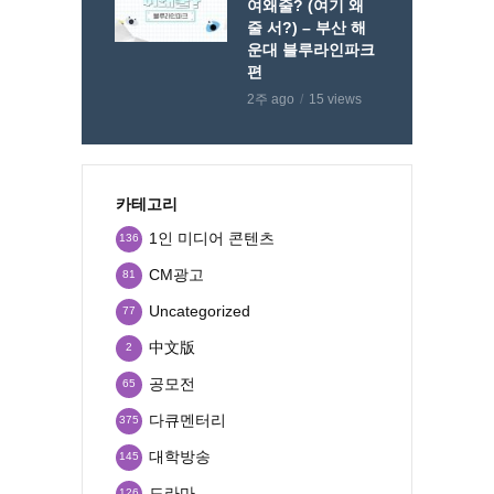
여왜줄? (여기 왜
줄 서?) – 부산 해
운대 블루라인파크
편
2주 ago
15 views
카테고리
1인 미디어 콘텐츠
136
CM광고
81
Uncategorized
77
中文版
2
공모전
65
다큐멘터리
375
대학방송
145
드라마
126