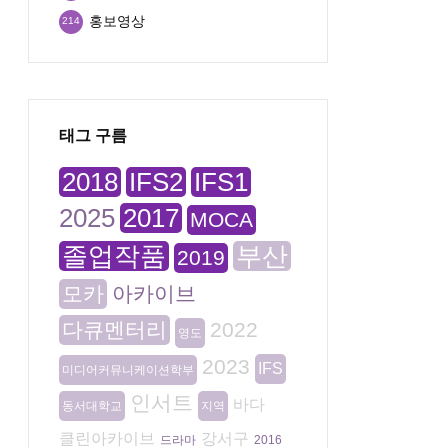
홍보영상
214
태그 구름
2018
IFS2
IFS1
2025
2017
MOCA
졸업작품
부산
2019
모카
아카이브
다큐멘터리
2022
영도
2023
IFS
미디어커뮤니케이션학부
인서트
바다
동서대학교
지역
클린아카이브
강서구
드라마
2016