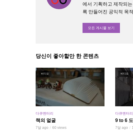
에서 기획하고 제작되는
록 만들어진 공익적 목적의 O
모든 게시물 보기
당신이 좋아할만 한 콘텐츠
비디오
비디오
다큐멘터리
다큐멘터리
책의 얼굴
9 to 
7달 ago
60 views
7달 ago