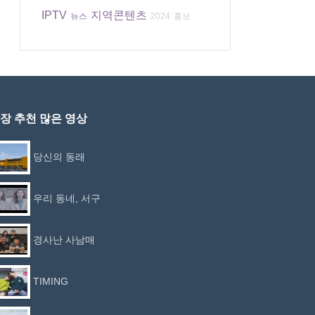
IPTV
지역콘텐츠
뉴스
2024
홍보
장 추천 많은 영상
당신의 동래
우리 동네, 서구
경사난 사남매
TIMING