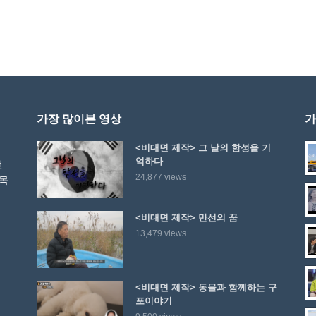
가장 많이본 영상
가
<비대면 제작> 그 날의 함성을 기
억하다
선
24,877 views
 목
<비대면 제작> 만선의 꿈
13,479 views
<비대면 제작> 동물과 함께하는 구
포이야기