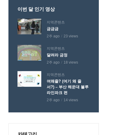
이번 달 인기 영상
지역콘텐츠
금금금
2주 ago
23 views
지역콘텐츠
달려라 금정
2주 ago
18 views
지역콘텐츠
여왜줄? (여기 왜 줄
서?) – 부산 해운대 블루
라인파크 편
2주 ago
14 views
카테고리