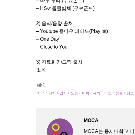
– 마루 부리 (무료폰트)
– HS여름물빛체 (무료폰트)
2) 음악/음향 출처
– Youtube 율다우 피아노(Playlist)
– One Day
– Close to You
3) 자료화면/그림 출처
없음
0
2025
가치
감사
노동
미화
새벽
아침
청결
청소
MOCA
MOCA는 동서대학교 