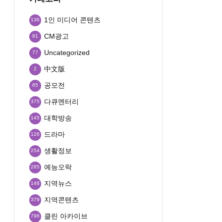
1인 미디어 콘텐츠
136
CM광고
81
Uncategorized
77
中文版
2
공모전
65
다큐멘터리
375
대학방송
145
드라마
126
생활정보
254
예능오락
285
지역뉴스
148
지역콘텐츠
379
클린 아카이브
796