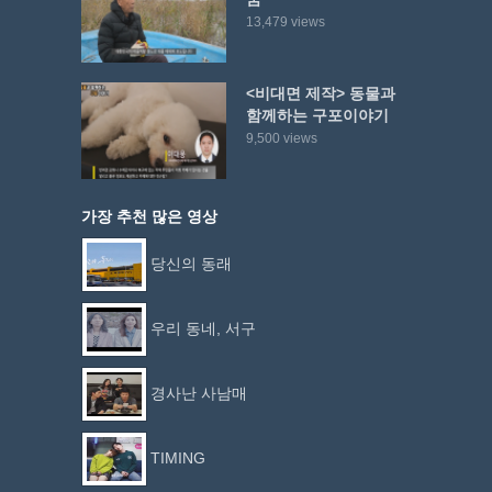
13,479 views
<비대면 제작> 동물과
함께하는 구포이야기
9,500 views
가장 추천 많은 영상
당신의 동래
우리 동네, 서구
경사난 사남매
TIMING