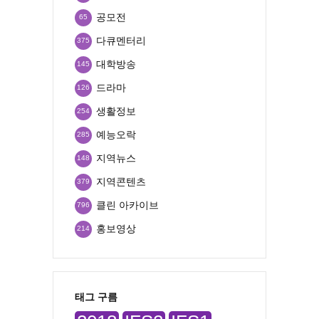
공모전
65
다큐멘터리
375
대학방송
145
드라마
126
생활정보
254
예능오락
285
지역뉴스
148
지역콘텐츠
379
클린 아카이브
796
홍보영상
214
태그 구름