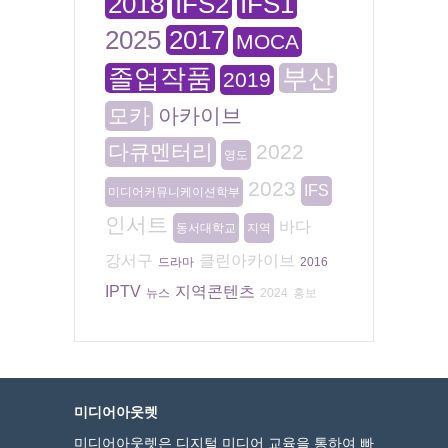
2018
IFS2
IFS1
2025
2017
MOCA
졸업작품
부산
2019
모카
아카이브
다큐멘터리
2022
영도
2023
IFS
미디어커뮤니케이션학부
인서트
바다
동서대학교
지역
강서구
클린아카이브
드라마
2016
IPTV
지역콘텐츠
뉴스
2024
홍보
미디어아웃렛
미디어아웃렛은 디지털 미디어 교육을 통하여 빠