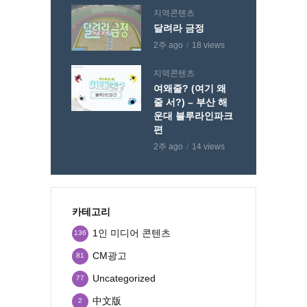
지역콘텐츠
달려라 금정
2주 ago
18 views
지역콘텐츠
여왜줄? (여기 왜
줄 서?) – 부산 해
운대 블루라인파크
편
2주 ago
14 views
카테고리
1인 미디어 콘텐츠
136
CM광고
81
Uncategorized
77
中文版
2