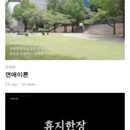
드라마
연애이론
2주 ago
10 views
비디오