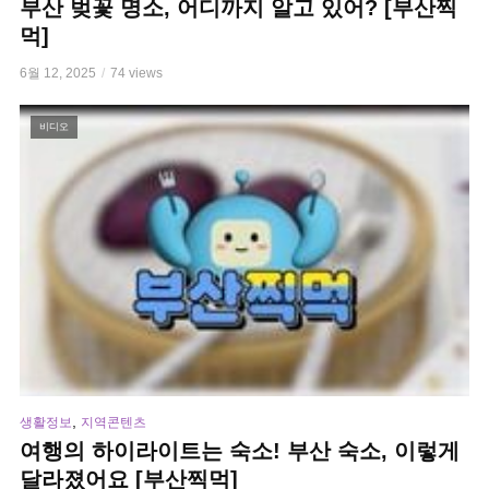
부산 벚꽃 명소, 어디까지 알고 있어? [부산찍
먹]
6월 12, 2025
74 views
비디오
,
생활정보
지역콘텐츠
여행의 하이라이트는 숙소! 부산 숙소, 이렇게
달라졌어요 [부산찍먹]