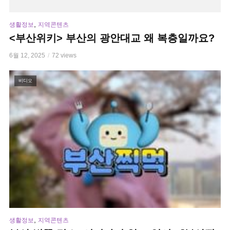
,
생활정보
지역콘텐츠
<부산위키> 부산의 광안대교 왜 복층일까요?
6월 12, 2025
72 views
비디오
,
생활정보
지역콘텐츠