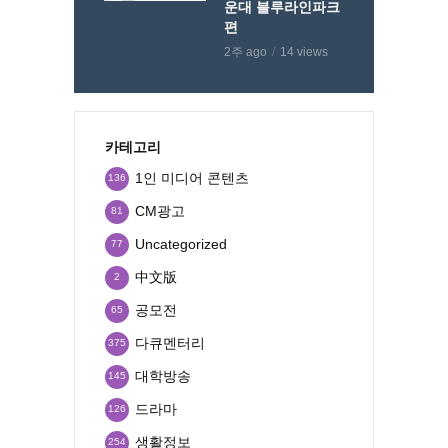
운대 블루라인파크
편
2주 ago
14 views
카테고리
1인 미디어 콘텐츠
136
CM광고
81
Uncategorized
77
中文版
2
공모전
65
다큐멘터리
375
대학방송
145
드라마
126
생활정보
254