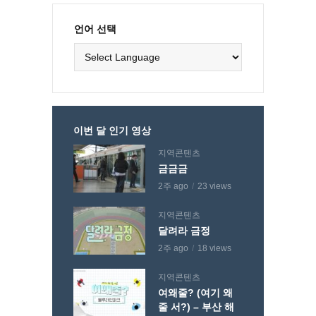
언어 선택
이번 달 인기 영상
지역콘텐츠
금금금
2주 ago
23 views
지역콘텐츠
달려라 금정
2주 ago
18 views
지역콘텐츠
여왜줄? (여기 왜
줄 서?) – 부산 해