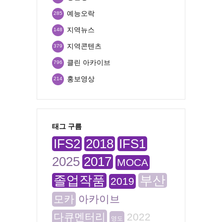
예능오락
285
지역뉴스
148
지역콘텐츠
379
클린 아카이브
796
홍보영상
214
태그 구름
IFS2
2018
IFS1
2025
2017
MOCA
졸업작품
부산
2019
모카
아카이브
다큐멘터리
2022
영도