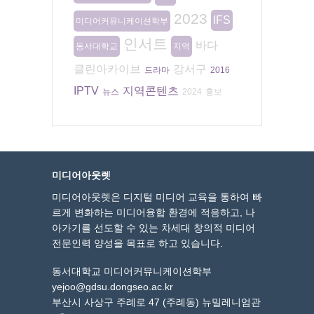
2023
IFS
미디어커뮤니케이션학부
인서트
바다
동서대학교
지역
클린아카이브
강서구
드라마
2016
IPTV
지역콘텐츠
뉴스
2024
홍보
미디어아웃렛
미디어아웃렛은 디지털 미디어 교육을 통하여 빠
르게 변화하는 미디어융합 환경에 적응하고, 나
아가기를 선도할 수 있는 차세대 창의적 미디어
전문인력 양성을 목표로 하고 있습니다.
동서대학교 미디어커뮤니케이션학부
yejoo@gdsu.dongseo.ac.kr
부산시 사상구 주례로 47 (주례동) 뉴밀레니엄관