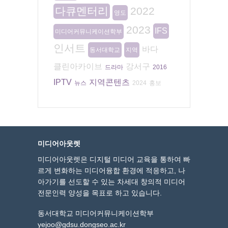
다큐멘터리
2022
영도
2023
IFS
미디어커뮤니케이션학부
인서트
바다
동서대학교
지역
클린아카이브
강서구
드라마
2016
IPTV
지역콘텐츠
뉴스
2024
홍보
미디어아웃렛
미디어아웃렛은 디지털 미디어 교육을 통하여 빠
르게 변화하는 미디어융합 환경에 적응하고, 나
아가기를 선도할 수 있는 차세대 창의적 미디어
전문인력 양성을 목표로 하고 있습니다.
동서대학교 미디어커뮤니케이션학부
yejoo@gdsu.dongseo.ac.kr