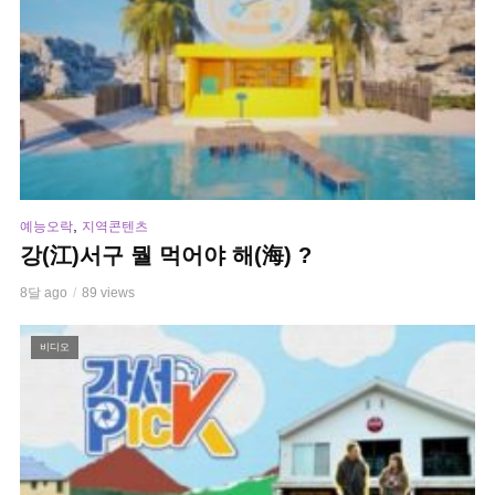
,
예능오락
지역콘텐츠
강(江)서구 뭘 먹어야 해(海) ?
8달 ago
89 views
비디오