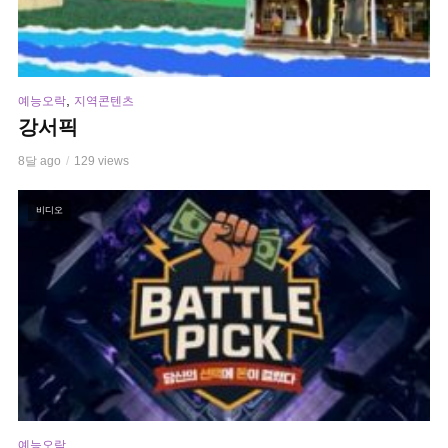
,
예능오락
지역콘텐츠
강서픽
8달 ago
129 views
비디오
예능오락