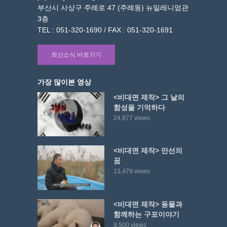
부산시 사상구 주례로 47 (주례동) 뉴밀레니엄관
3층
TEL : 051-320-1690 / FAX : 051-320-1691
최신소식 바로가기
가장 많이본 영상
<비대면 제작> 그 날의
함성을 기억하다
24,877 views
<비대면 제작> 만선의
꿈
13,479 views
<비대면 제작> 동물과
함께하는 구포이야기
9,500 views