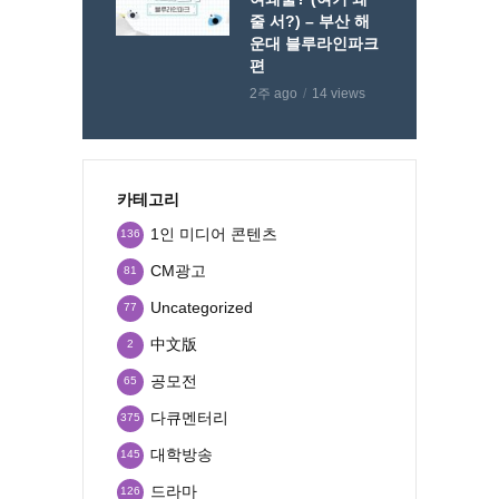
줄 서?) – 부산 해
운대 블루라인파크
편
2주 ago
14 views
카테고리
1인 미디어 콘텐츠
136
CM광고
81
Uncategorized
77
中文版
2
공모전
65
다큐멘터리
375
대학방송
145
드라마
126