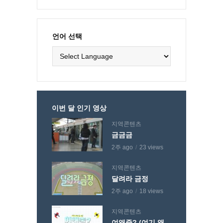
언어 선택
이번 달 인기 영상
지역콘텐츠
금금금
2주 ago
23 views
지역콘텐츠
달려라 금정
2주 ago
18 views
지역콘텐츠
여왜줄? (여기 왜