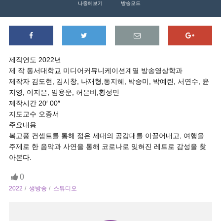
나중에보기
방송모드
제작연도 2022년
제 작 동서대학교 미디어커뮤니케이션계열 방송영상학과
제작자 김도현, 김시창, 나재형,동지혜, 박승미, 박예린, 서연수, 윤
지영, 이지은, 임용운, 허은비,황성민
제작시간 20′ 00″
지도교수 오종서
주요내용
복고풍 컨셉트를 통해 젋은 세대의 공감대를 이끌어내고, 여행을
주제로 한 음악과 사연을 통해 코로나로 잊혀진 레트로 감성을 찾
아본다.
0
2022
생방송
스튜디오