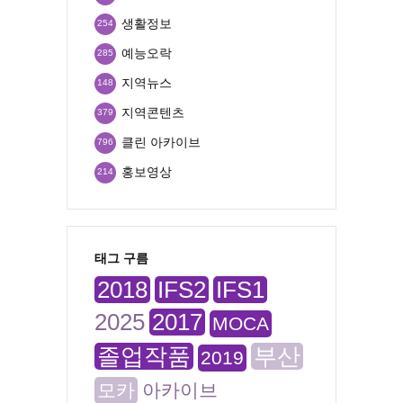
생활정보
254
예능오락
285
지역뉴스
148
지역콘텐츠
379
클린 아카이브
796
홍보영상
214
태그 구름
2018
IFS2
IFS1
2025
2017
MOCA
졸업작품
부산
2019
모카
아카이브