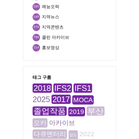
예능오락
285
지역뉴스
148
지역콘텐츠
379
클린 아카이브
796
홍보영상
214
태그 구름
2018
IFS2
IFS1
2025
2017
MOCA
졸업작품
부산
2019
모카
아카이브
다큐멘터리
2022
영도