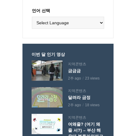
언어 선택
이번 달 인기 영상
지역콘텐츠
금금금
2주 ago
23 views
지역콘텐츠
달려라 금정
2주 ago
18 views
지역콘텐츠
여왜줄? (여기 왜
줄 서?) – 부산 해