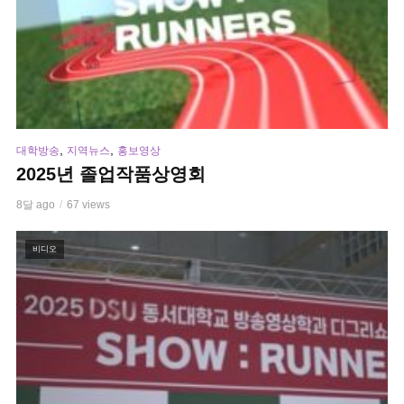
,
,
대학방송
지역뉴스
홍보영상
2025년 졸업작품상영회
8달 ago
67 views
비디오