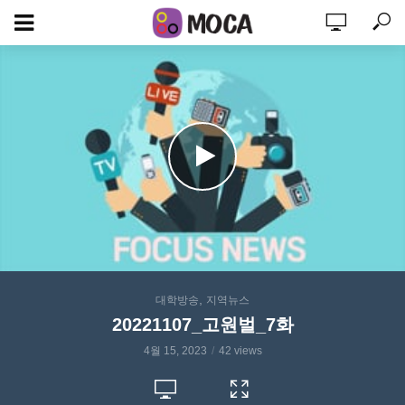
,
대학방송
지역뉴스
20221107_고원벌_7화
4월 15, 2023
42 views