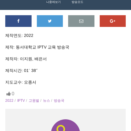
나중에보기
방송모드
제작연도: 2022
제작: 동서대학교 IPTV 교육 방송국
제작자: 이지원, 배은서
제작시간: 01´ 38˝
지도교수: 오종서
0
2022
IPTV
고원벌
뉴스
방송국