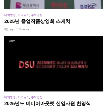
,
,
대학방송
지역뉴스
홍보영상
2025년 졸업작품상영회 스케치
8달 ago
38 views
비디오
,
,
대학방송
지역뉴스
홍보영상
2025년도 미디어아웃렛 신입사원 환영식