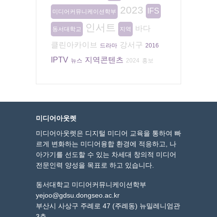
2023
IFS
미디어커뮤니케이션학부
인서트
바다
동서대학교
지역
클린아카이브
강서구
드라마
2016
IPTV
지역콘텐츠
뉴스
2024
홍보
미디어아웃렛
미디어아웃렛은 디지털 미디어 교육을 통하여 빠
르게 변화하는 미디어융합 환경에 적응하고, 나
아가기를 선도할 수 있는 차세대 창의적 미디어
전문인력 양성을 목표로 하고 있습니다.
동서대학교 미디어커뮤니케이션학부
yejoo@gdsu.dongseo.ac.kr
부산시 사상구 주례로 47 (주례동) 뉴밀레니엄관
3층