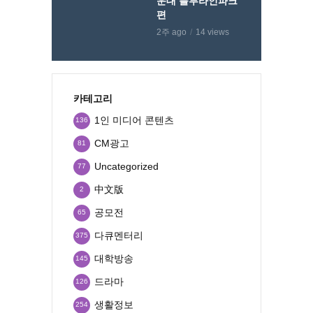
운대 블루라인파크
편
2주 ago
14 views
카테고리
1인 미디어 콘텐츠
136
CM광고
81
Uncategorized
77
中文版
2
공모전
65
다큐멘터리
375
대학방송
145
드라마
126
생활정보
254