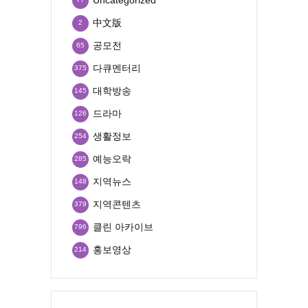
中文版
2
공모전
65
다큐멘터리
375
대학방송
145
드라마
126
생활정보
254
예능오락
285
지역뉴스
148
지역콘텐츠
379
클린 아카이브
796
홍보영상
214