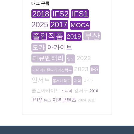
태그 구름
2018
IFS2
IFS1
2025
2017
MOCA
졸업작품
부산
2019
모카
아카이브
다큐멘터리
2022
영도
2023
IFS
미디어커뮤니케이션학부
인서트
바다
동서대학교
지역
클린아카이브
강서구
드라마
2016
IPTV
지역콘텐츠
뉴스
2024
홍보