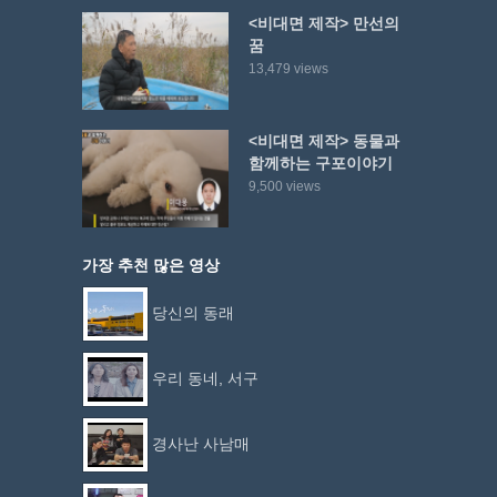
<비대면 제작> 만선의
꿈
13,479 views
<비대면 제작> 동물과
함께하는 구포이야기
9,500 views
가장 추천 많은 영상
당신의 동래
우리 동네, 서구
경사난 사남매