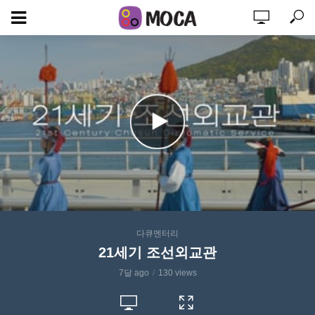
다큐멘터리
21세기 조선외교관
7달 ago
130 views