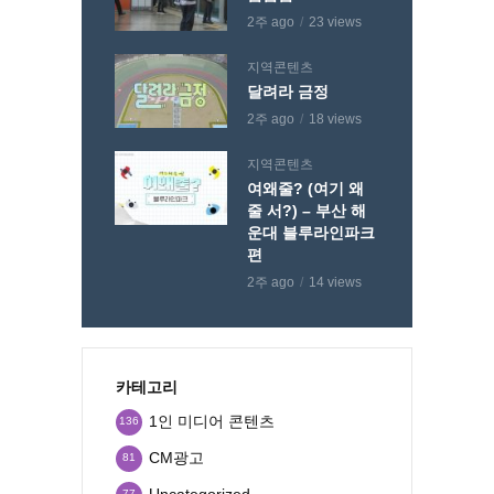
2주 ago
23 views
지역콘텐츠
달려라 금정
2주 ago
18 views
지역콘텐츠
여왜줄? (여기 왜
줄 서?) – 부산 해
운대 블루라인파크
편
2주 ago
14 views
카테고리
1인 미디어 콘텐츠
136
CM광고
81
Uncategorized
77