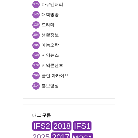
다큐멘터리
375
대학방송
145
드라마
126
생활정보
254
예능오락
285
지역뉴스
148
지역콘텐츠
379
클린 아카이브
796
홍보영상
214
태그 구름
IFS2
2018
IFS1
2025
2017
MOCA