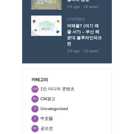
2주 ago
18 views
지역콘텐츠
여왜줄? (여기 왜
줄 서?) – 부산 해
운대 블루라인파크
편
2주 ago
14 views
카테고리
1인 미디어 콘텐츠
136
CM광고
81
Uncategorized
77
中文版
2
공모전
65