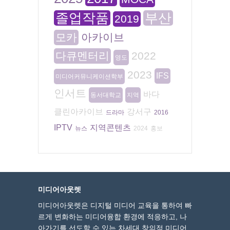
졸업작품
부산
2019
모카
아카이브
다큐멘터리
2022
영도
2023
IFS
미디어커뮤니케이션학부
인서트
바다
동서대학교
지역
클린아카이브
강서구
드라마
2016
IPTV
지역콘텐츠
뉴스
2024
홍보
미디어아웃렛
미디어아웃렛은 디지털 미디어 교육을 통하여 빠
르게 변화하는 미디어융합 환경에 적응하고, 나
아가기를 선도할 수 있는 차세대 창의적 미디어