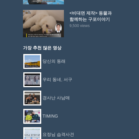
<비대면 제작> 동물과
함께하는 구포이야기
9,500 views
가장 추천 많은 영상
당신의 동래
우리 동네, 서구
경사난 사남매
TIMING
요정님 습격사건