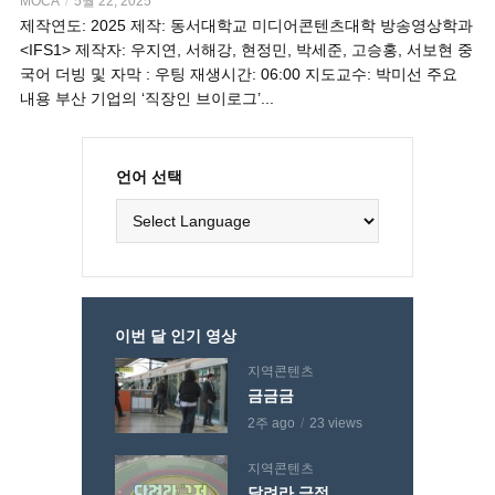
MOCA
5월 22, 2025
제작연도: 2025 제작: 동서대학교 미디어콘텐츠대학 방송영상학과
<IFS1> 제작자: 우지연, 서해강, 현정민, 박세준, 고승홍, 서보현 중
국어 더빙 및 자막 : 우팅 재생시간: 06:00 지도교수: 박미선 주요
내용 부산 기업의 ‘직장인 브이로그’...
언어 선택
이번 달 인기 영상
지역콘텐츠
금금금
2주 ago
23 views
지역콘텐츠
달려라 금정