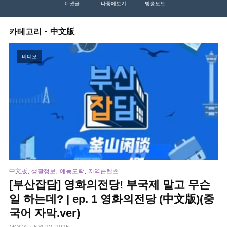
0
댓글
나중에보기
방송모드
카테고리 - 中文版
비디오
,
,
,
中文版
생활정보
예능오락
지역콘텐츠
[부산잡담] 영화의전당! 부국제 말고 무슨
일 하는데? | ep. 1 영화의전당 (中文版)(중
국어 자막.ver)