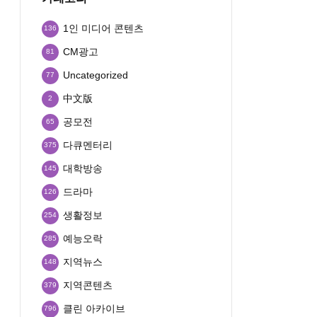
1인 미디어 콘텐츠
136
CM광고
81
Uncategorized
77
中文版
2
공모전
65
다큐멘터리
375
대학방송
145
드라마
126
생활정보
254
예능오락
285
지역뉴스
148
지역콘텐츠
379
클린 아카이브
796