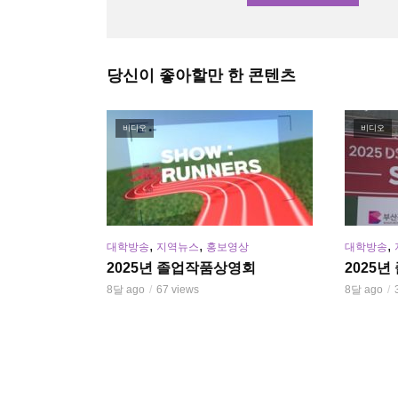
당신이 좋아할만 한 콘텐츠
비디오
비디오
,
,
,
대학방송
지역뉴스
홍보영상
대학방송
2025년 졸업작품상영회
2025
8달 ago
67 views
8달 ago