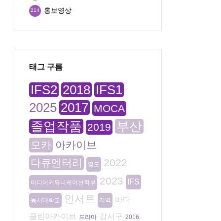
홍보영상
214
태그 구름
IFS2
2018
IFS1
2025
2017
MOCA
졸업작품
부산
2019
모카
아카이브
다큐멘터리
2022
영도
2023
IFS
미디어커뮤니케이션학부
인서트
바다
동서대학교
지역
클린아카이브
강서구
드라마
2016