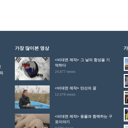
가장 많이본 영상
가
<비대면 제작> 그 날의 함성을 기
억하다
선
24,877 views
 목
<비대면 제작> 만선의 꿈
13,479 views
<비대면 제작> 동물과 함께하는 구
포이야기