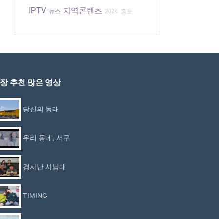
IPTV
지역콘텐츠
뉴스
2024
홍보
장 추천 많은 영상
당신의 동래
우리 동네, 서구
경사난 사남매
TIMING