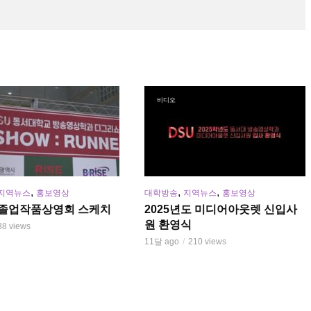
비디오
,
,
,
지역뉴스
홍보영상
대학방송
지역뉴스
홍보영상
년 졸업작품상영회 스케치
2025년도 미디어아웃렛 신입사
원 환영식
38 views
11달 ago
210 views