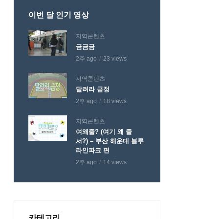
이번 달 인기 영상
지역콘텐츠
금금금
2주 ago
23 views
지역콘텐츠
달려라 금정
2주 ago
18 views
지역콘텐츠
여왜줄? (여기 왜 줄
서?) – 부산 해운대 블루
라인파크 편
2주 ago
14 views
카테고리