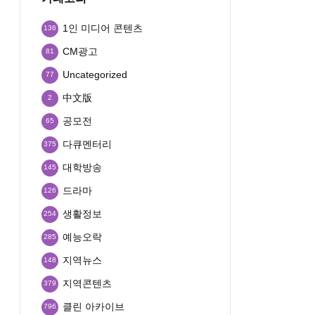
1인 미디어 콘텐츠
136
CM광고
81
Uncategorized
77
中文版
2
공모전
65
다큐멘터리
375
대학방송
145
드라마
126
생활정보
254
예능오락
285
지역뉴스
148
지역콘텐츠
379
클린 아카이브
796