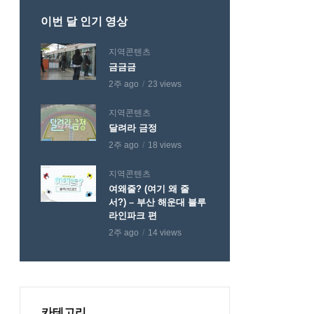
이번 달 인기 영상
지역콘텐츠
금금금
2주 ago
23 views
지역콘텐츠
달려라 금정
2주 ago
18 views
지역콘텐츠
여왜줄? (여기 왜 줄
서?) – 부산 해운대 블루
라인파크 편
2주 ago
14 views
카테고리