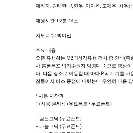
제작자: 김태한, 송현우, 이지윤, 조재우, 최우선
재생시간: 02분 44초
지도교수: 박미선
주요 내용
요즘 유행하는 MBTI성격유형 검사 중 인식(즉
사 홍룡폭포 법기수원지 임경대 순으로 영상이
다. 다음 장소로 이동할 때 마다 P적 계기를 
잠들어서 버스 종점에 내렸는데 우연히 다음 장
* 사용 저작권
1) 사용 글씨체 (유료폰트 / 무료폰트)
– 검은고딕 (무료폰트)
– 나눔고딕 (무료폰트)