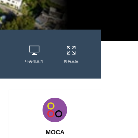
나중에보기
방송모드
MOCA