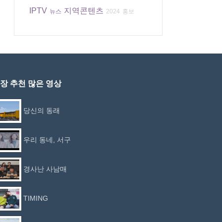
IPTV
지역콘텐츠
뉴스
2024
홍보
장 추천 많은 영상
당신의 동래
우리 동네, 서구
경사난 사남매
TIMING