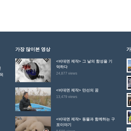
가장 많이본 영상
가
<비대면 제작> 그 날의 함성을 기
억하다
선
24,877 views
 목
<비대면 제작> 만선의 꿈
13,479 views
<비대면 제작> 동물과 함께하는 구
포이야기