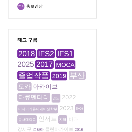
홍보영상
214
태그 구름
2018
IFS2
IFS1
2025
2017
MOCA
졸업작품
부산
2019
모카
아카이브
다큐멘터리
2022
영도
2023
IFS
미디어커뮤니케이션학부
인서트
바다
동서대학교
지역
강서구
클린아카이브
드라마
2016