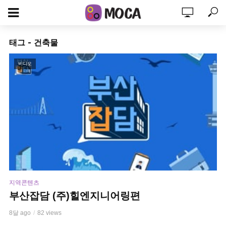
태그 - 건축물
비디오
지역콘텐츠
부산잡담 (주)힐엔지니어링편
8달 ago
82 views