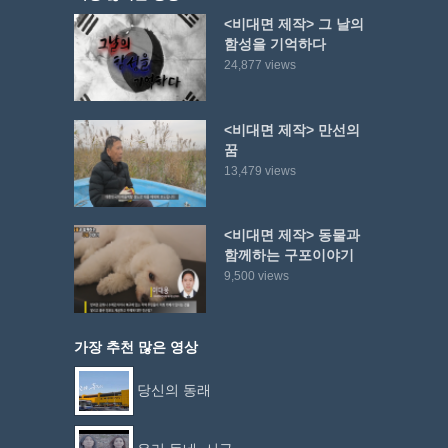
<비대면 제작> 그 날의
함성을 기억하다
24,877 views
<비대면 제작> 만선의
꿈
13,479 views
<비대면 제작> 동물과
함께하는 구포이야기
9,500 views
가장 추천 많은 영상
당신의 동래