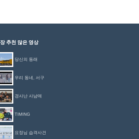
장 추천 많은 영상
당신의 동래
우리 동네, 서구
경사난 사남매
TIMING
요정님 습격사건