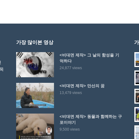
가장 많이본 영상
가
<비대면 제작> 그 날의 함성을 기
억하다
선
24,877 views
 목
<비대면 제작> 만선의 꿈
13,479 views
<비대면 제작> 동물과 함께하는 구
포이야기
9,500 views