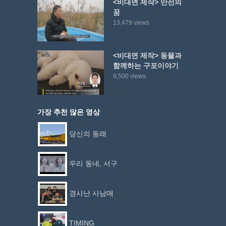
<비대면 제작> 만선의
꿈
13,479 views
<비대면 제작> 동물과
함께하는 구포이야기
9,500 views
가장 추천 많은 영상
당신의 동래
우리 동네, 서구
경사난 사남매
TIMING