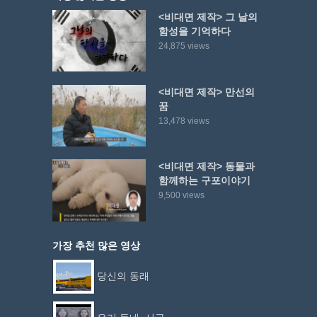
<비대면 제작> 그 날의
함성을 기억하다
24,875 views
<비대면 제작> 만선의
꿈
13,478 views
<비대면 제작> 동물과
함께하는 구포이야기
9,500 views
가장 추천 많은 영상
당신의 동래