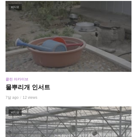
비디오
클린 아카이브
물뿌리개 인서트
7달 ago
12 views
비디오