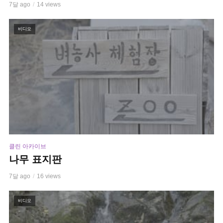
7달 ago
14 views
비디오
클린 아카이브
나무 표지판
7달 ago
16 views
비디오