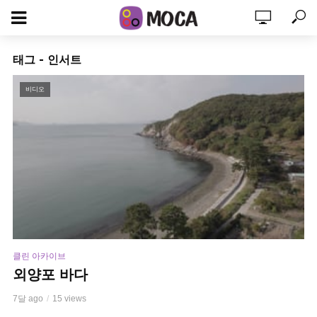
태그 - 인서트
비디오
클린 아카이브
외양포 바다
7달 ago
15 views