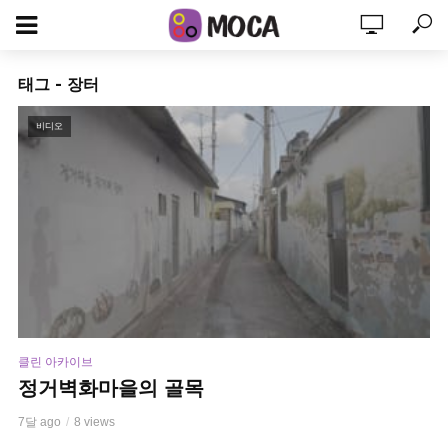
태그 - 장터
비디오
클린 아카이브
정거벽화마을의 골목
7달 ago
8 views