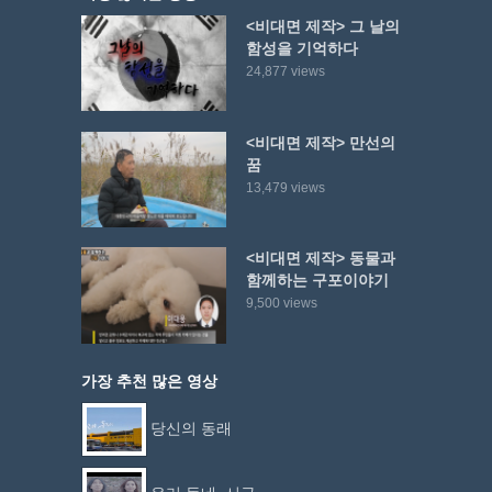
<비대면 제작> 그 날의
함성을 기억하다
24,877 views
<비대면 제작> 만선의
꿈
13,479 views
<비대면 제작> 동물과
함께하는 구포이야기
9,500 views
가장 추천 많은 영상
당신의 동래