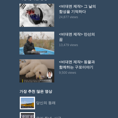
<비대면 제작> 그 날의
함성을 기억하다
24,877 views
<비대면 제작> 만선의
꿈
13,479 views
<비대면 제작> 동물과
함께하는 구포이야기
9,500 views
가장 추천 많은 영상
당신의 동래