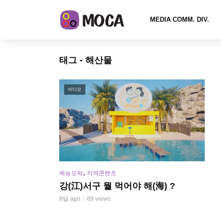
MEDIA COMM. DIV.
태그 - 해산물
비디오
,
예능오락
지역콘텐츠
강(江)서구 뭘 먹어야 해(海) ?
8달 ago
89 views