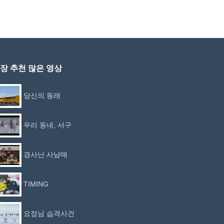
장 추천 많은 영상
당신의 동래
우리 동네, 서구
경사난 사남매
TIMING
요정님 습격사건