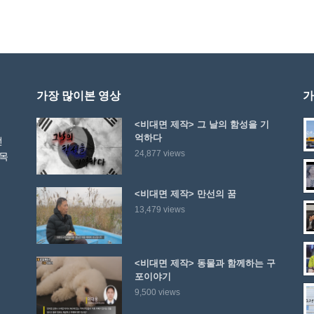
가장 많이본 영상
가
<비대면 제작> 그 날의 함성을 기
억하다
선
24,877 views
 목
<비대면 제작> 만선의 꿈
13,479 views
<비대면 제작> 동물과 함께하는 구
포이야기
9,500 views