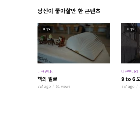
당신이 좋아할만 한 콘텐츠
비디오
비디오
다큐멘터리
다큐멘터리
책의 얼굴
9 to 
7달 ago
61 views
7달 ago