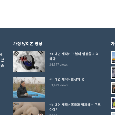
가장 많이본 영상
가
<비대면 제작> 그 날의 함성을 기억
화
하다
 있
24,877 views
있습
<비대면 제작> 만선의 꿈
13,479 views
<비대면 제작> 동물과 함께하는 구포
이야기