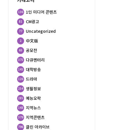
1인 미디어 콘텐츠
136
CM광고
81
Uncategorized
77
中文版
2
공모전
65
다큐멘터리
375
대학방송
145
드라마
126
생활정보
254
예능오락
285
지역뉴스
148
지역콘텐츠
379
클린 아카이브
796