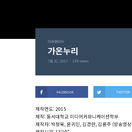
다큐멘터리
가온누리
7월 31, 2017
199 views
FACEBOOK
TWITTER
제작연도: 2015
제작: 동서대학교 미디어커뮤니케이션학부
제작자: 박정욱, 윤귀민, 김경란, 김륜주 (방송영상
제작시간: 13‘19“