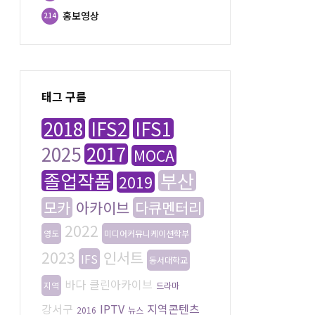
홍보영상
214
태그 구름
2018
IFS2
IFS1
2025
2017
MOCA
졸업작품
부산
2019
모카
아카이브
다큐멘터리
2022
영도
미디어커뮤니케이션학부
2023
인서트
IFS
동서대학교
바다
클린아카이브
지역
드라마
강서구
IPTV
지역콘텐츠
2016
뉴스