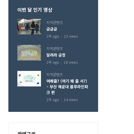
이번 달 인기 영상
지역콘텐츠
금금금
2주 ago
23 views
지역콘텐츠
달려라 금정
2주 ago
18 views
지역콘텐츠
여왜줄? (여기 왜 줄 서?)
– 부산 해운대 블루라인파
크 편
2주 ago
14 views
카테고리