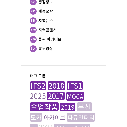
생활정보
254
예능오락
285
지역뉴스
148
지역콘텐츠
379
클린 아카이브
796
홍보영상
214
태그 구름
IFS2
2018
IFS1
2025
2017
MOCA
졸업작품
부산
2019
모카
아카이브
다큐멘터리
2022