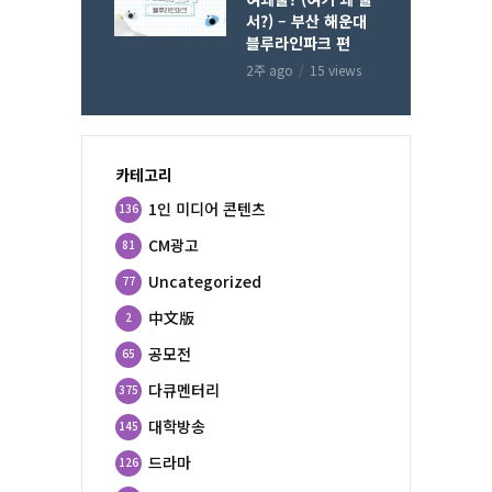
서?) – 부산 해운대
블루라인파크 편
2주 ago
15 views
카테고리
1인 미디어 콘텐츠
136
CM광고
81
Uncategorized
77
中文版
2
공모전
65
다큐멘터리
375
대학방송
145
드라마
126