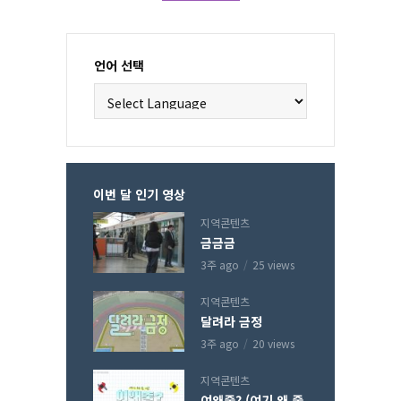
언어 선택
이번 달 인기 영상
지역콘텐츠
금금금
3주 ago
25 views
지역콘텐츠
달려라 금정
3주 ago
20 views
지역콘텐츠
여왜줄? (여기 왜 줄