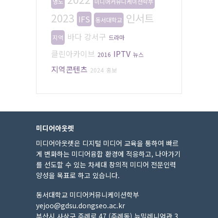
영도
미디어커뮤니케이션학부
2023
인서트
IFS
동서대학교
바다
강서구
지역
드라마
클린아카이브
IPTV
2016
뉴스
지역콘텐츠
2024
홍보
미디어아웃렛
미디어아웃렛은 디지털 미디어 교육을 통하여 빠르
게 변화하는 미디어융합 환경에 적응하고, 나아가기
를 선도할 수 있는 차세대 창의적 미디어 전문인력
양성을 목표로 하고 있습니다.
동서대학교 미디어커뮤니케이션학부
yejoo@gdsu.dongseo.ac.kr
부산시 사상구 주례로 47 (주례동) 뉴밀레니엄관 3