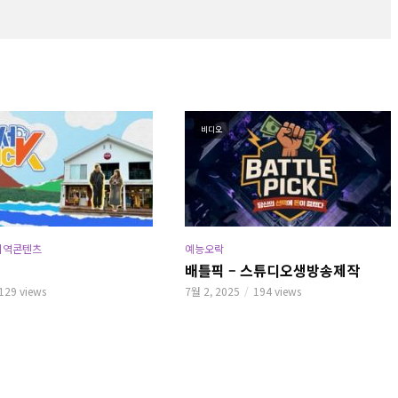
비디오
지역콘텐츠
예능오락
배틀픽 – 스튜디오생방송제작
129 views
7월 2, 2025
194 views