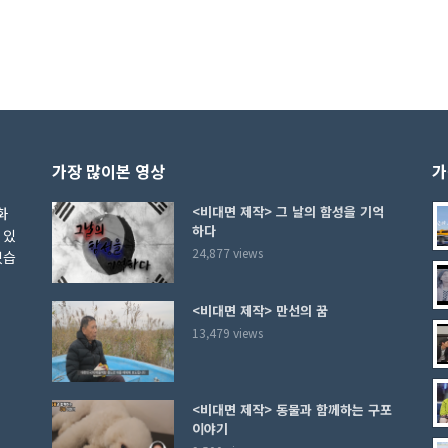
가장 많이본 영상
가
<비대면 제작> 그 날의 함성을 기억
화
하다
 있
24,877 views
있습
<비대면 제작> 만선의 꿈
13,479 views
<비대면 제작> 동물과 함께하는 구포
이야기