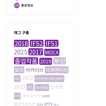
홍보영상
214
태그 구름
2018
IFS2
IFS1
2025
2017
MOCA
졸업작품
부산
2019
모카
아카이브
다큐멘터리
2022
영도
미디어커뮤니케이션학부
2023
인서트
IFS
동서대학교
바다
강서구
지역
드라마
클린아카이브
IPTV
2016
뉴스