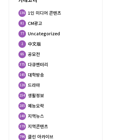
1인 미디어 콘텐츠
136
CM광고
81
Uncategorized
77
中文版
2
공모전
65
다큐멘터리
375
대학방송
145
드라마
126
생활정보
254
예능오락
285
지역뉴스
148
지역콘텐츠
379
클린 아카이브
796