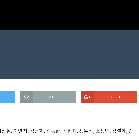
EMAIL
GOOGLE+
박상철, 이연지, 김남희, 김동완, 김현지, 정유선, 조정빈, 김설화, 김