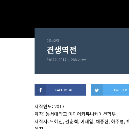
예능오락
견생역전
8월 12, 2017
288 views
FACEBOOK
TWITTER
제작연도: 2017
제작: 동서대학교 미디어커뮤니케이션학부
제작자: 오혜진, 권순혁, 이재일, 채종현, 하주형, 
은지