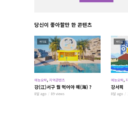
당신이 좋아할만 한 콘텐츠
비디오
비디오
,
,
예능오락
지역콘텐츠
예능오락
강(江)서구 뭘 먹어야 해(海) ?
강서픽
8달 ago
89 views
8달 ago