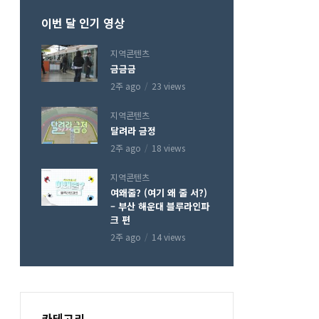
이번 달 인기 영상
지역콘텐츠
금금금
2주 ago
23 views
지역콘텐츠
달려라 금정
2주 ago
18 views
지역콘텐츠
여왜줄? (여기 왜 줄 서?)
– 부산 해운대 블루라인파
크 편
2주 ago
14 views
카테고리